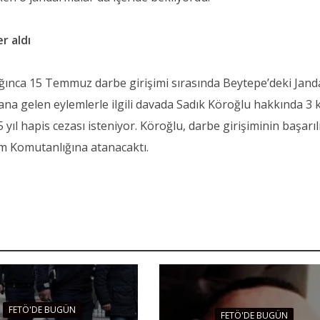
r aldı
ğınca 15 Temmuz darbe girişimi sırasında Beytepe’deki Jan
a gelen eylemlerle ilgili davada Sadık Köroğlu hakkında 3 
 yıl hapis cezası isteniyor. Köroğlu, darbe girişiminin başarıl
m Komutanlığına atanacaktı.
FETÖ'DE BUGÜN
FETÖ'DE BUGÜN