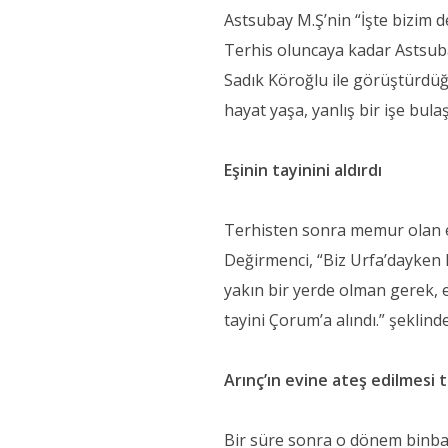
Astsubay M.Ş’nin “İşte bizim de
Terhis oluncaya kadar Astsuba
Sadık Köroğlu ile görüştürdüğ
hayat yaşa, yanlış bir işe bula
Eşinin tayinini aldırdı
Terhisten sonra memur olan eşi
Değirmenci, “Biz Urfa’dayken B
yakın bir yerde olman gerek, e
tayini Çorum’a alındı.” şeklin
Arınç’ın evine ateş edilmesi t
Bir süre sonra o dönem binbaşı