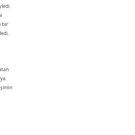
ledi.
a
 bir
edi.
latan
’ya
eşimin