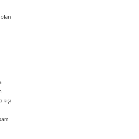
 olan
a
n
 kişi
rsam