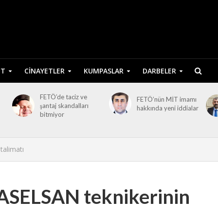
ET
CINAYETLER
KUMPASLAR
DARBELER
FETÖ’de taciz ve
FETÖ’nün MİT imamı
şantaj skandalları
hakkında yeni iddialar
bitmiyor
talimatı
ASELSAN teknikerinin