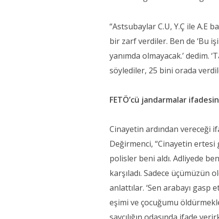
“Astsubaylar C.U, Y.Ç ile A.E b
bir zarf verdiler. Ben de ‘Bu 
yanımda olmayacak.’ dedim. ‘Ta
söylediler, 25 bini orada verdil
FETÖ’cü jandarmalar ifadesin
Cinayetin ardından vereceği if
Değirmenci, “Cinayetin ertes
polisler beni aldı. Adliyede 
karşıladı. Sadece üçümüzün ol
anlattılar. ‘Sen arabayı gasp 
eşimi ve çocuğumu öldürmekle t
savcılığın odasında ifade veri