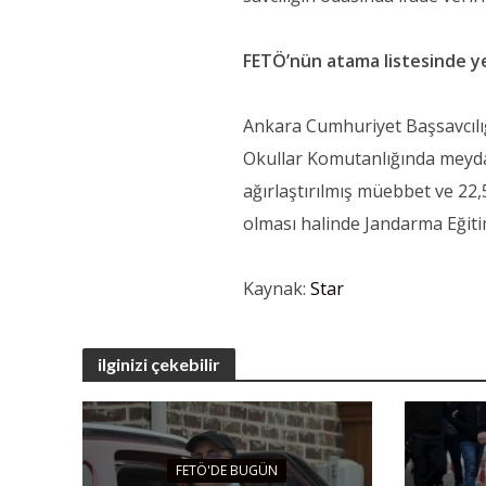
FETÖ’nün atama listesinde ye
Ankara Cumhuriyet Başsavcılı
Okullar Komutanlığında meydan
ağırlaştırılmış müebbet ve 22,5
olması halinde Jandarma Eğiti
Kaynak:
Star
ilginizi çekebilir
FETÖ'DE BUGÜN