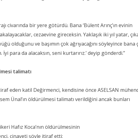
jı civarında bir yere götürdü. Bana ‘Bülent Arınç’ın evinin
alayacaklar, cezaevine gireceksin. Yaklaşık iki yıl yatar, çıka
büyüğü olduğunu ve başımın çok ağrıyacağını söyleyince bana 
. İyi para da alacaksın, seni kurtarırız.’ deyip gönderdi.”
mesi talimatı
iraf eden katil Değirmenci, kendisine önce ASELSAN mühend
em Ünal’ın öldürülmesi talimatı verildiğini ancak bunları
eri Hafız Koca’nın öldürülmesinin
i, cinayeti şöyle itiraf etti: