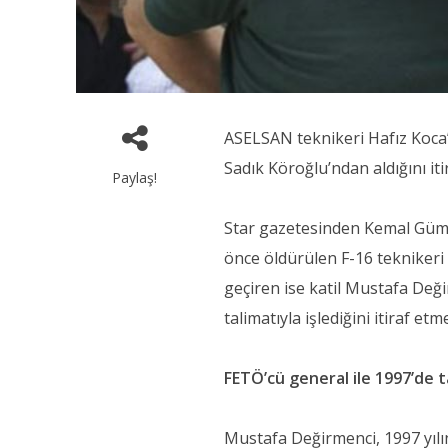
ASELSAN teknikeri Hafız Koca’
Sadık Köroğlu’ndan aldığını itir
Paylaş!
Star gazetesinden Kemal Gümü
önce öldürülen F-16 teknikeri 
geçiren ise katil Mustafa Değ
talimatıyla işlediğini itiraf etm
FETÖ’cü general ile 1997’de t
Mustafa Değirmenci, 1997 yılı