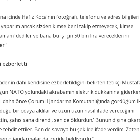
ana içinde Hafız Koca’nın fotoğrafı, telefonu ve adres bilgileri
işi yaparım ancak sizden kimse beni takip etmeyecek, kimse
mam’ dediler ve bana bu iş için 50 bin lira vereceklerini
er.”
i ezberletti
adenin dahi kendisine ezberletildiğini belirten tetikçi Mustaf
i gün NATO yolundaki akrabamın elektrik dükkanına giderke
beni daha önce Çorum İl Jandarma Komutanlığında gördüğüm iki
duğu bir odaya aldılar ve uzun uzun nasıl ifade vereceğimi
ettin, şahıs sana direndi, sen de öldürdün.’ Bunun dışına çıka
ehdit ettiler. Ben de savcıya bu şekilde ifade verdim. Zaten
rken o jandarmalar da içeride bekliyordu.”