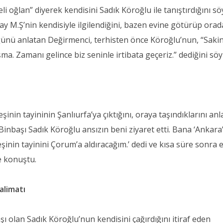
li oğlan” diyerek kendisini Sadık Köroğlu ile tanıştırdığını söy
y M.Ş’nin kendisiyle ilgilendiğini, bazen evine götürüp orad
ünü anlatan Değirmenci, terhisten önce Köroğlu’nun, “Sakin
şma. Zamanı gelince biz seninle irtibata geçeriz.” dediğini söyl
nin tayininin Şanlıurfa’ya çıktığını, oraya taşındıklarını an
inbaşı Sadık Köroğlu ansızın beni ziyaret etti. Bana ‘Ankara
şinin tayinini Çorum’a aldıracağım.’ dedi ve kısa süre sonra 
de konuştu.
alimatı
 olan Sadık Köroğlu’nun kendisini çağırdığını itiraf eden