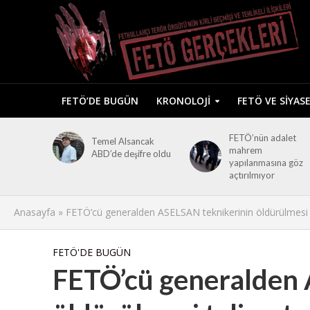
FETÖ’DE BUGÜN
KRONOLOJI
FETÖ VE SIYAS
FETÖ’nün adalet
Temel Alsancak
mahrem
ABD’de deşifre oldu
yapılanmasına göz
açtırılmıyor
Anasayfa
»
FETÖ’cü generalden ASELSAN teknikerinin öldürülmesi 
FETÖ'DE BUGÜN
FETÖ’cü generalden 