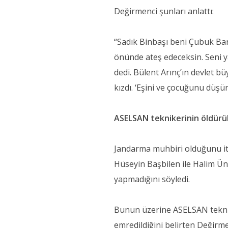
Değirmenci şunları anlattı:
“Sadık Binbaşı beni Çubuk Bara
önünde ateş edeceksin. Seni yak
dedi. Bülent Arınç’ın devlet 
kızdı. ‘Eşini ve çocuğunu düşün
ASELSAN teknikerinin öldürül
Jandarma muhbiri olduğunu it
Hüseyin Başbilen ile Halim Üns
yapmadığını söyledi.
Bunun üzerine ASELSAN teknik
emredildiğini belirten Değirmenc