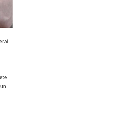
eral
kete
nun
n