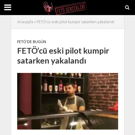
Anasayfa
»
FETÖ’cü eski pilot kumpir satarken yakalandı
FETÖ'DE BUGÜN
FETÖ’cü eski pilot kumpir
satarken yakalandı