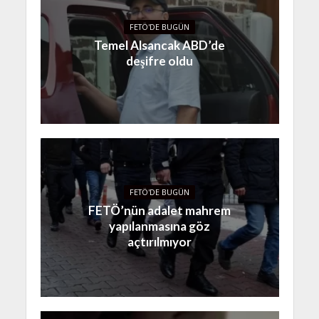
FETÖ'DE BUGÜN
Temel Alsancak ABD’de
deşifre oldu
FETÖ'DE BUGÜN
FETÖ’nün adalet mahrem
yapılanmasına göz
açtırılmıyor