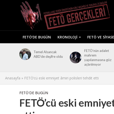
FETÖ’DE BUGÜN
KRONOLOJI
FETÖ VE SIYAS
FETÖ’nün adalet
Temel Alsancak
mahrem
ABD’de deşifre oldu
yapılanmasına göz
açtırılmıyor
Anasayfa
»
FETÖ’cü eski emniyet âmiri polisleri tehdit etti
FETÖ'DE BUGÜN
FETÖ’cü eski emniyet 