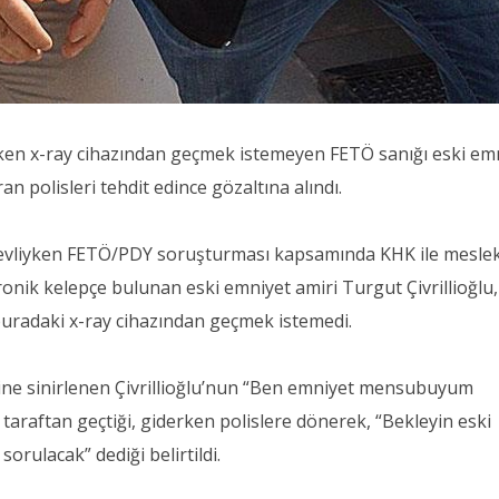
rken x-ray cihazından geçmek istemeyen FETÖ sanığı eski em
n polisleri tehdit edince gözaltına alındı.
evliyken FETÖ/PDY soruşturması kapsamında KHK ile mesle
ronik kelepçe bulunan eski emniyet amiri Turgut Çivrillioğlu,
 buradaki x-ray cihazından geçmek istemedi.
rine sinirlenen Çivrillioğlu’nun “Ben emniyet mensubuyum
 taraftan geçtiği, giderken polislere dönerek, “Bekleyin eski
orulacak” dediği belirtildi.