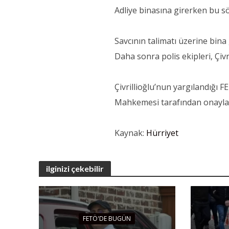
Adliye binasına girerken bu s
Savcının talimatı üzerine bina 
Daha sonra polis ekipleri, Çivri
Çivrillioğlu’nun yargılandığı 
Mahkemesi tarafından onaylan
Kaynak:
Hürriyet
ilginizi çekebilir
FETÖ'DE BUGÜN