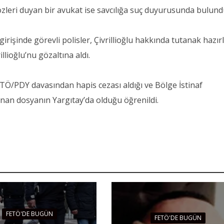
özleri duyan bir avukat ise savcılığa suç duyurusunda bulund
girişinde görevli polisler, Çivrillioğlu hakkında tutanak hazırl
llioğlu’nu gözaltına aldı.
FETÖ/PDY davasından hapis cezası aldığı ve Bölge İstinaf
an dosyanın Yargıtay’da olduğu öğrenildi.
FETÖ'DE BUGÜN
FETÖ'DE BUGÜN