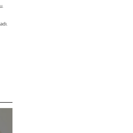
u.
adı.