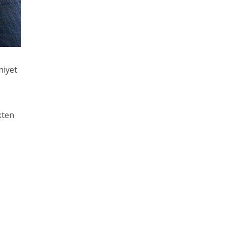
niyet
kten