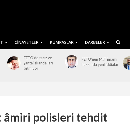
ET
CINAYETLER
KUMPASLAR
DARBELER
FETÖ’de taciz ve
FETÖ’nün MİT imamı
şantaj skandalları
hakkında yeni iddialar
bitmiyor
âmiri polisleri tehdit