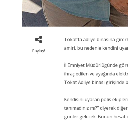
Tokat’ta adliye binasına gire
amiri, bu nedenle kendini uyara
Paylaş!
İl Emniyet Müdürlüğünde gör
ihraç edilen ve ayağında elekt
Tokat Adliye binası girişinde
Kendisini uyaran polis ekiple
tanımadınız mı?” diyerek diğer
günler gelecek. Bunun hesabı s