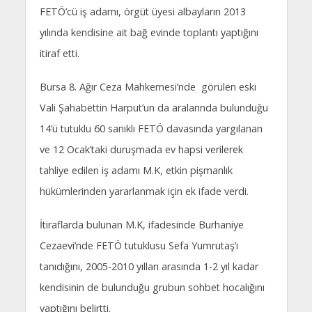
FETÖ’cü iş adamı, örgüt üyesi albayların 2013
yılında kendisine ait bağ evinde toplantı yaptığını
itiraf etti.
Bursa 8. Ağır Ceza Mahkemesi’nde görülen eski
Vali Şahabettin Harput’un da aralarında bulunduğu
14’ü tutuklu 60 sanıklı FETÖ davasında yargılanan
ve 12 Ocak’taki duruşmada ev hapsi verilerek
tahliye edilen iş adamı M.K, etkin pişmanlık
hükümlerinden yararlanmak için ek ifade verdi.
İtiraflarda bulunan M.K, ifadesinde Burhaniye
Cezaevi’nde FETÖ tutuklusu Sefa Yumrutaş’ı
tanıdığını, 2005-2010 yılları arasında 1-2 yıl kadar
kendisinin de bulunduğu grubun sohbet hocalığını
yaptığını belirtti.