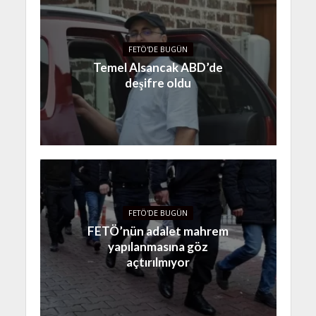
FETÖ'DE BUGÜN
Temel Alsancak ABD’de
deşifre oldu
FETÖ'DE BUGÜN
FETÖ’nün adalet mahrem
yapılanmasına göz
açtırılmıyor