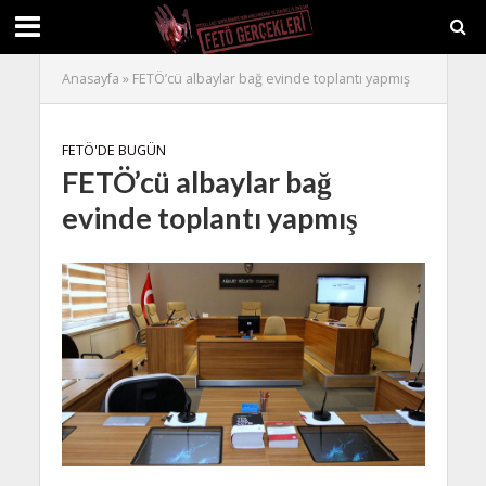
Anasayfa
»
FETÖ’cü albaylar bağ evinde toplantı yapmış
FETÖ'DE BUGÜN
FETÖ’cü albaylar bağ
evinde toplantı yapmış