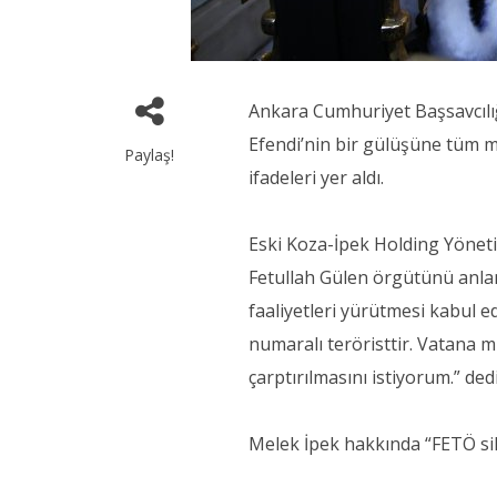
Ankara Cumhuriyet Başsavcılı
Efendi’nin bir gülüşüne tüm ma
Paylaş!
ifadeleri yer aldı.
Eski Koza-İpek Holding Yönet
Fetullah Gülen örgütünü anlama
faaliyetleri yürütmesi kabul e
numaralı teröristtir. Vatana m
çarptırılmasını istiyorum.” dedi
Melek İpek hakkında “FETÖ sil