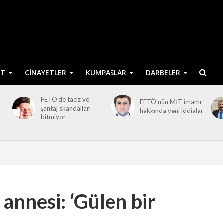
ET
CINAYETLER
KUMPASLAR
DARBELER
FETÖ’de taciz ve
FETÖ’nün MİT imamı
şantaj skandalları
hakkında yeni iddialar
bitmiyor
annesi: ‘Gülen bir