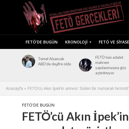
FETÖ’DE BUGÜN
KRONOLOJI
FETÖ VE SIYAS
FETÖ’nün adalet
Temel Alsancak
mahrem
ABD’de deşifre oldu
yapılanmasına göz
açtırılmıyor
Anasayfa
»
FETÖ’cü Akın İpek’in annesi: ‘Gülen bir numaralı terörist’
FETÖ'DE BUGÜN
FETÖ’cü Akın İpek’in 