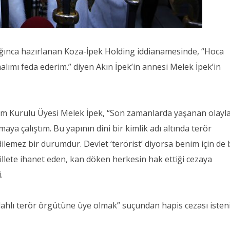
ğınca hazırlanan Koza-İpek Holding iddianamesinde, “Hoca
lımı feda ederim.” diyen Akın İpek’in annesi Melek İpek’in
im Kurulu Üyesi Melek İpek, “Son zamanlarda yaşanan olayla
ya çalıştım. Bu yapının dini bir kimlik adı altında terör
dilemez bir durumdur. Devlet ‘terörist’ diyorsa benim için de 
illete ihanet eden, kan döken herkesin hak ettiği cezaya
.
ahlı terör örgütüne üye olmak” suçundan hapis cezası isteni