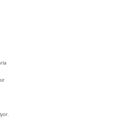
rla
bir
yor.