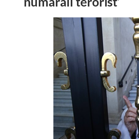
numaralı terörist’