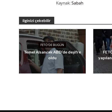
Kaynak:
Sabah
ilginizi çekebilir
FETÖ'DE BUGÜN
Temel Alsancak ABD’de deşifre
FETÖ
oldu
yapılan