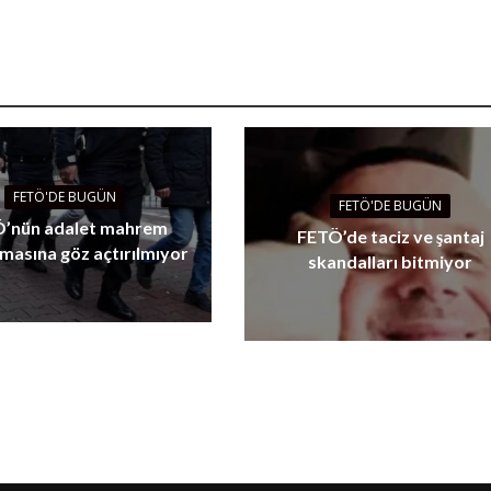
FETÖ'DE BUGÜN
FETÖ'DE BUGÜN
’nün adalet mahrem
FETÖ’de taciz ve şantaj
masına göz açtırılmıyor
skandalları bitmiyor