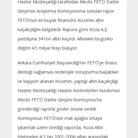
Hazine Müsteşarlığı tarafından Meclis FETÖ Darbe
Girişimini Araştırma Komisyonu’na sunulan rapor
FETÖ’nün en büyük finansörü Koza’nın altın
kaçakçılığını belgeledi. Rapora göre Koza A.Ş.
yurtdışına 34 ton altın kaçırdı. Altınların bugünkü
değeri 4.5 milyar lirayı buluyor.
Ankara Cumhuriyet Başsavcılığı’nın FETÖ’ye finans
desteği sağlaması nedeniyle soruşturma başlatılan
ve kayyum atanan Koza’nın, yaptığı altın kaçakçılığı
Hazine Müsteşarlığı Hazine Kontrolörleri Kurulu’nun
Meclis FETÖ Darbe Girişimi Komisyonu’na
gönderdiği raporla gözler önüne serildi.
Komisyonun FETÖ’nün mali ayağını ortaya
çıkarmak üzere istediği raporda, Koza Altın
İşletmeleri A.Ş.’nin 2001-2006 yılları arasındaki