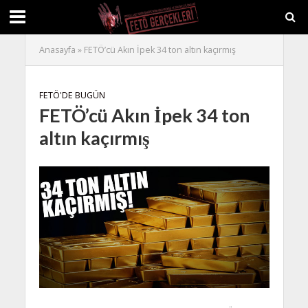
Anasayfa
»
FETÖ’cü Akın İpek 34 ton altın kaçırmış
FETÖ'DE BUGÜN
FETÖ’cü Akın İpek 34 ton
altın kaçırmış