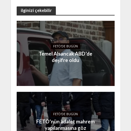
ilginizi çekebilir
FETÖ'DE BUGÜN
Temel Alsancak ABD’de
deşifre oldu
FETÖ'DE BUGÜN
FETÖ’nün adalet mahrem
yapılanmasına göz