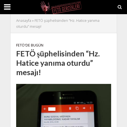
Anasayfa
»
FETÖ şüphelisinden “Hz. Hatice yanıma
oturdu” mesajı!
FETÖ'DE BUGÜN
FETÖ şüphelisinden “Hz.
Hatice yanıma oturdu”
mesajı!