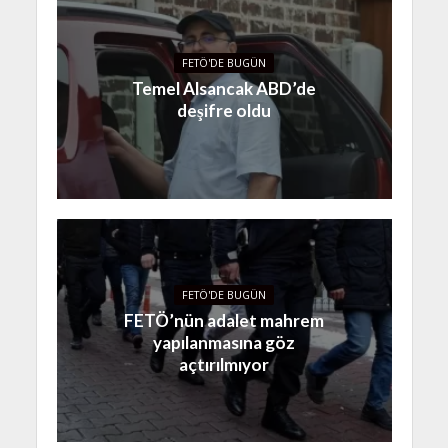
FETÖ'DE BUGÜN
Temel Alsancak ABD’de
deşifre oldu
FETÖ'DE BUGÜN
FETÖ’nün adalet mahrem
yapılanmasına göz
açtırılmıyor