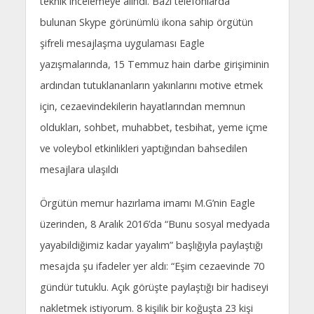
teknik incelemeye alındı. Bazı telefonlarda
bulunan Skype görünümlü ikona sahip örgütün
şifreli mesajlaşma uygulaması Eagle
yazışmalarında, 15 Temmuz hain darbe girişiminin
ardından tutuklananların yakınlarını motive etmek
için, cezaevindekilerin hayatlarından memnun
oldukları, sohbet, muhabbet, tesbihat, yeme içme
ve voleybol etkinlikleri yaptığından bahsedilen
mesajlara ulaşıldı
Örgütün memur hazırlama imamı M.G’nin Eagle
üzerinden, 8 Aralık 2016’da “Bunu sosyal medyada
yayabildiğimiz kadar yayalım” başlığıyla paylaştığı
mesajda şu ifadeler yer aldı: “Eşim cezaevinde 70
gündür tutuklu. Açık görüşte paylaştığı bir hadiseyi
nakletmek istiyorum. 8 kişilik bir koğuşta 23 kişi