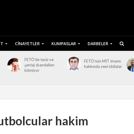
ET
CINAYETLER
KUMPASLAR
DARBELER
FETÖ’de taciz ve
FETÖ’nün MİT imamı
şantaj skandalları
hakkında yeni iddialar
bitmiyor
futbolcular hakim