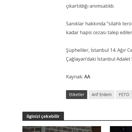
çıkartıldığı anımsatıldı.
Sanıklar hakkında ”silahlı ter
kadar hapis cezası talep edile
Şüpheliler, İstanbul 14. Ağır
Çağlayan’daki İstanbul Adalet
Kaynak:
AA
Etiketler
Arif Erdem
FETÖ
ilginizi çekebilir