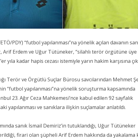
ETÖ/PDY) “futbol yapılanması”na yönelik açılan davanın sanı
z, Arif Erdem ve Uğur Tütüneker, “silahlı terör örgütüne üye
er yıla kadar hapis cezası istemiyle yarın hakim karşısına çı
lığı Terör ve Örgütlü Suçlar Bürosu savcılarından Mehmet Ş
in “futbol yapılanması”na yönelik soruşturma kapsamında
anbul 23. Ağır Ceza Mahkemesi’nce kabul edilen 92 sayfalık
i yapılanması ve sanıklara ilişkin suçlamalar anlatıldı.
ında sanık İsmail Demiriz’in tutuklandığı, Uğur Tütüneker
erildiği, firari olan şüpheli Arif Erdem hakkında da yakalama 