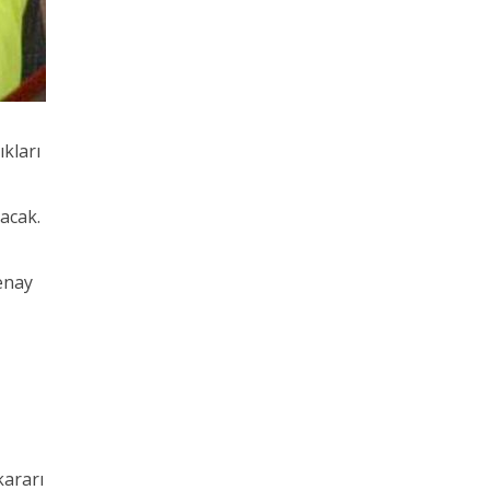
kları
kacak.
enay
kararı