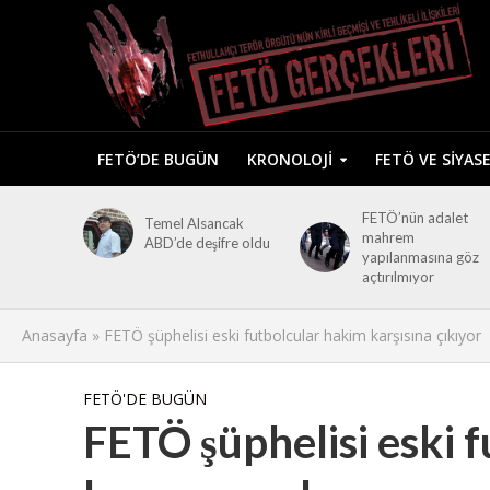
FETÖ’DE BUGÜN
KRONOLOJI
FETÖ VE SIYAS
FETÖ’nün adalet
Temel Alsancak
mahrem
ABD’de deşifre oldu
yapılanmasına göz
açtırılmıyor
Anasayfa
»
FETÖ şüphelisi eski futbolcular hakim karşısına çıkıyor
FETÖ'DE BUGÜN
FETÖ şüphelisi eski 