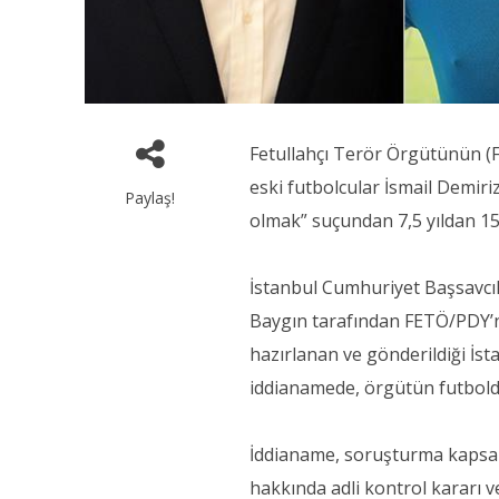
Fetullahçı Terör Örgütünün (F
eski futbolcular İsmail Demiri
Paylaş!
olmak” suçundan 7,5 yıldan 15’
İstanbul Cumhuriyet Başsavcı
Baygın tarafından FETÖ/PDY’n
hazırlanan ve gönderildiği İst
iddianamede, örgütün futboldak
İddianame, soruşturma kapsam
hakkında adli kontrol kararı v