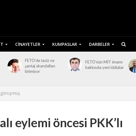
ET
CINAYETLER
KUMPASLAR
DARBELER
FETÖ’de taciz ve
FETÖ’nün MİT imamı
şantaj skandalları
hakkında yeni iddialar
bitmiyor
e görüşmüş
lı eylemi öncesi PKK’lı