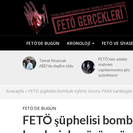
FETÖ’DE BUGÜN
KRONOLOJI
FETÖ VE SIYAS
FETÖ’nün adalet
Temel Alsancak
mahrem
ABD’de deşifre oldu
yapılanmasına göz
açtırılmıyor
Anasayfa
»
FETÖ şüphelisi bombalı eylemi öncesi PKK’lı kardeşiyl
FETÖ'DE BUGÜN
FETÖ şüphelisi bomba