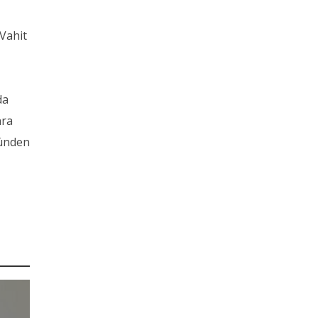
 Vahit
da
nra
günden