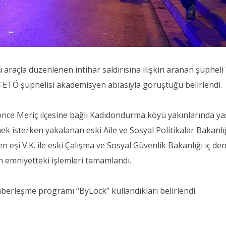
araçla düzenlenen intihar saldırısına ilişkin aranan şüpheli
 FETÖ şüphelisi akademisyen ablasıyla görüştüğü belirlendi.
a önce Meriç ilçesine bağlı Kadıdondurma köyü yakınlarında y
mek isterken yakalanan eski Aile ve Sosyal Politikalar Bakanlı
 eşi V.K. ile eski Çalışma ve Sosyal Güvenlik Bakanlığı iç den
nin emniyetteki işlemleri tamamlandı.
aberleşme programı “ByLock” kullandıkları belirlendi.