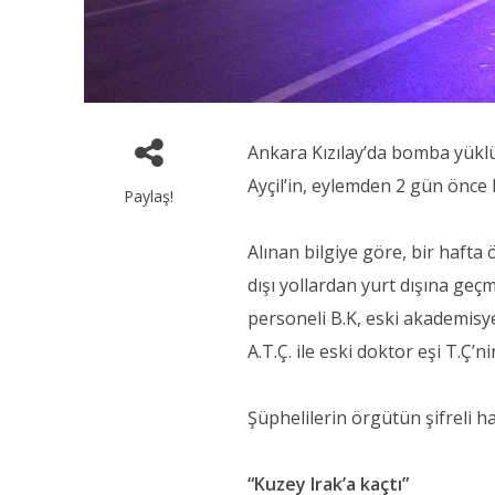
Ankara Kızılay’da bomba yüklü 
Ayçil’in, eylemden 2 gün önce
Paylaş!
Alınan bilgiye göre, bir haft
dışı yollardan yurt dışına geç
personeli B.K, eski akademisyen
A.T.Ç. ile eski doktor eşi T.Ç’
Şüphelilerin örgütün şifreli h
“Kuzey Irak’a kaçtı”