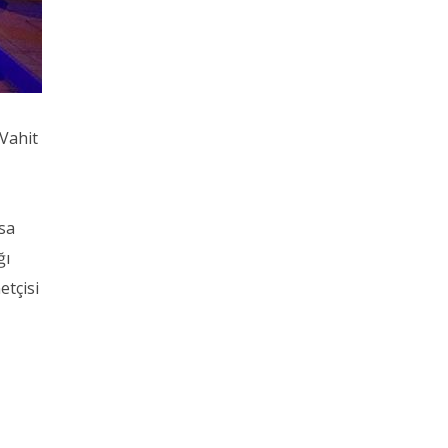
 Vahit
asa
ğı
etçisi