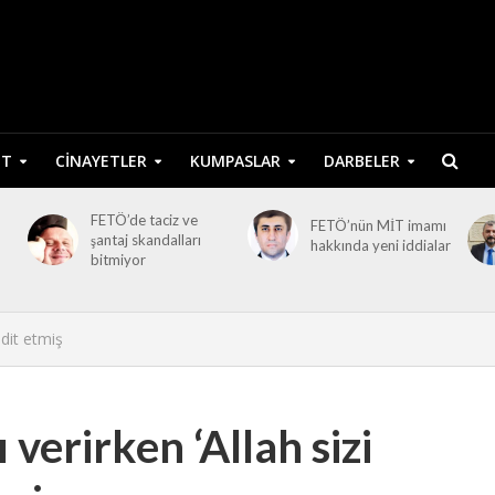
ET
CINAYETLER
KUMPASLAR
DARBELER
FETÖ’de taciz ve
FETÖ’nün MİT imamı
şantaj skandalları
hakkında yeni iddialar
bitmiyor
hdit etmiş
verirken ‘Allah sizi