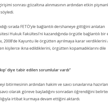
rişimi sonrası gözaltına alınmasının ardından etkin pişmanl
söyledi.
ndığı sırada FETÖ’yle bağlantılı dershaneye gittiğini anlatan
itesi Hukuk Fakültesi’ni kazandığında örgütle bağlantılı bir
ı, 2008’de Kayuntu ile örgütten ayrılmaya karar verdiklerini
en kişilerce ikna edildiklerini, örgütten kopamadıklarını dile
p’ diye tabir edilen sorumlular vardı”
eyi bitirmesinin ardından hakim ve savcı sınavlarına hazırl
ri savcı olarak göreve başladığını sonradan öğrendiğini belirt
lığıyla irtibat kurmaya devam ettiğini aktardı.