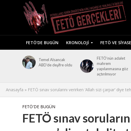
FETÖ’DE BUGÜN
KRONOLOJI
FETÖ VE SIYAS
FETÖ’nün adalet
Temel Alsancak
mahrem
ABD’de deşifre oldu
yapılanmasına göz
açtırılmıyor
Anasayfa
»
FETÖ sınav sorularını verirken ‘Allah sizi çarpar’ diye te
FETÖ'DE BUGÜN
FETÖ sınav sorularını 