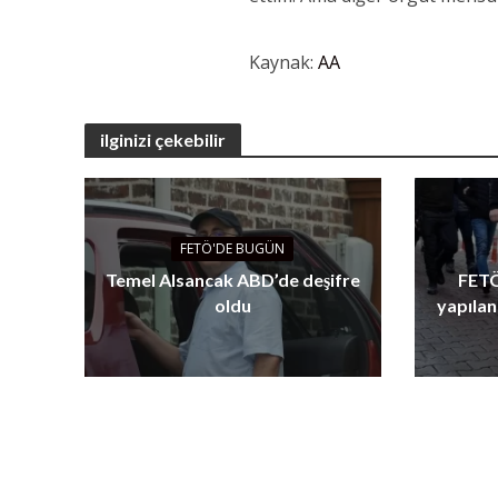
Kaynak:
AA
ilginizi çekebilir
FETÖ'DE BUGÜN
Temel Alsancak ABD’de deşifre
FETÖ
oldu
yapılan