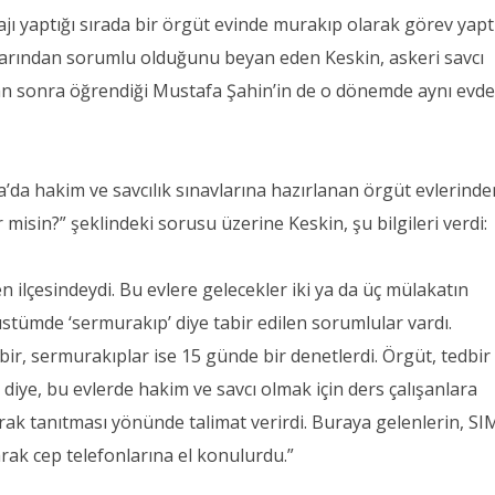
ajı yaptığı sırada bir örgüt evinde murakıp olarak görev yaptı
rından sorumlu olduğunu beyan eden Keskin, askeri savcı
 sonra öğrendiği Mustafa Şahin’in de o dönemde aynı evd
da hakim ve savcılık sınavlarına hazırlanan örgüt evlerinde
r misin?” şeklindeki sorusu üzerine Keskin, şu bilgileri verdi:
n ilçesindeydi. Bu evlere gelecekler iki ya da üç mülakatın
üstümde ‘sermurakıp’ diye tabir edilen sorumlular vardı.
bir, sermurakıplar ise 15 günde bir denetlerdi. Örgüt, tedbir
 diye, bu evlerde hakim ve savcı olmak için ders çalışanlara
larak tanıtması yönünde talimat verirdi. Buraya gelenlerin, SI
larak cep telefonlarına el konulurdu.”