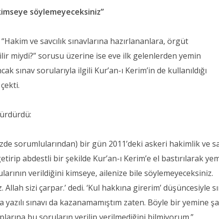
i kimseye söylemeyeceksiniz”
Hakim ve savcılık sınavlarına hazırlananlara, örgüt
ilir miydi?” sorusu üzerine ise eve ilk gelenlerden yemin
ak sınav sorularıyla ilgili Kur’an-ı Kerim’in de kullanıldığı
çekti.
sürdürdü:
de sorumlularından) bir gün 2011’deki askeri hakimlik ve sa
etirip abdestli bir şekilde Kur’an-ı Kerim’e el bastırılarak ye
ularının verildiğini kimseye, ailenize bile söylemeyeceksiniz.
Allah sizi çarpar.’ dedi. ‘Kul hakkına girerim’ düşüncesiyle s
a yazılı sınavı da kazanamamıştım zaten. Böyle bir yemine şah
larına bu soruların verilip verilmediğini bilmiyorum.”