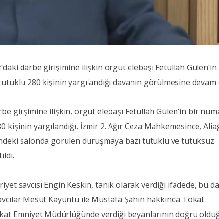
ki darbe girişimine ilişkin örgüt elebaşı Fetullah Gülen’in 
tutuklu 280 kişinin yargılandığı davanın görülmesine devam e
 girşimine ilişkin, örgüt elebaşı Fetullah Gülen’in bir numa
80 kişinin yargılandığı, İzmir 2. Ağır Ceza Mahkemesince, Alia
deki salonda görülen duruşmaya bazı tutuklu ve tutuksuz
ıldı.
yet savcısı Engin Keskin, tanık olarak verdiği ifadede, bu d
 savcılar Mesut Kayuntu ile Mustafa Şahin hakkında Tokat
okat Emniyet Müdürlüğünde verdiği beyanlarının doğru old