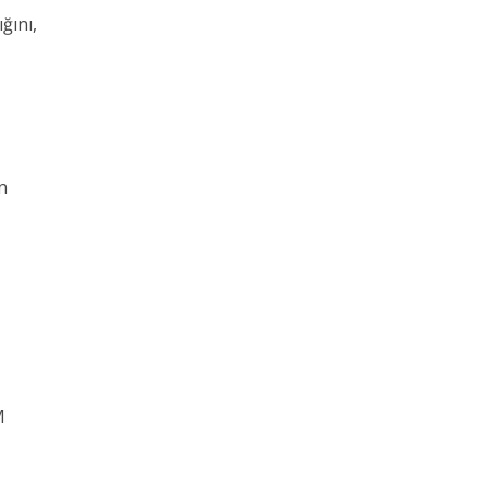
ğını,
e
n
M