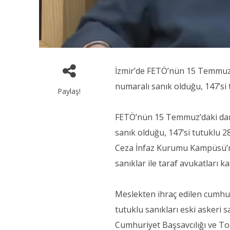
İzmir’de FETÖ’nün 15 Temmuz’da
numaralı sanık olduğu, 147’si 
Paylaş!
FETÖ’nün 15 Temmuz’daki darbe
sanık olduğu, 147’si tutuklu 2
Ceza İnfaz Kurumu Kampüsü’n
sanıklar ile taraf avukatları kat
Meslekten ihraç edilen cumhuri
tutuklu sanıkları eski askeri
Cumhuriyet Başsavcılığı ve T