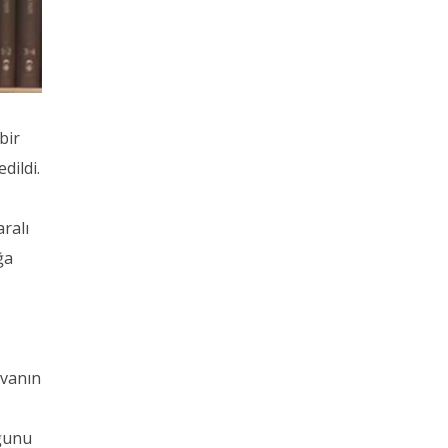
bir
dildi.
ralı
ğa
avanın
uğunu