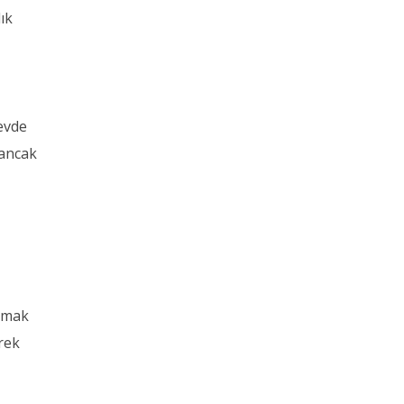
ık
 evde
 ancak
anmak
erek