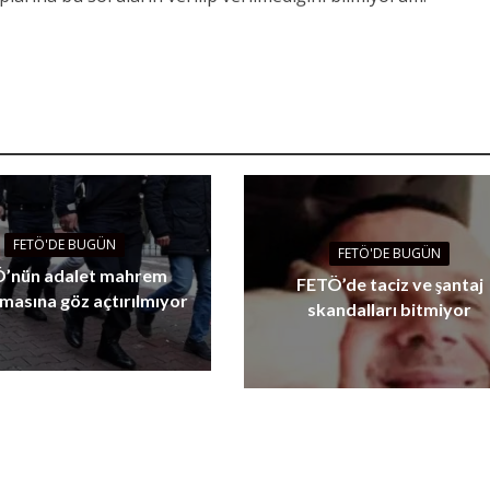
FETÖ'DE BUGÜN
FETÖ'DE BUGÜN
’nün adalet mahrem
FETÖ’de taciz ve şantaj
masına göz açtırılmıyor
skandalları bitmiyor