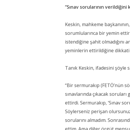
“Sınav sorularının verildiğin
Keskin, mahkeme başkanının, “
sorumlularınca bir yemin ettir
istendiğine şahit olmadığını anc
yeminlerin ettirildiğine dikkati 
Tanık Keskin, ifadesini şöyle 
“Bir sermurakıp (FETÖ’nün söz
sınavlarında çıkacak soruları g
ettirdi. Sermurakıp, ‘Sınav sor
Söylerseniz perişan olursunuz. 
sorularını almadım. Sonrasınd
ettim. Ama diğer örgüt mensup