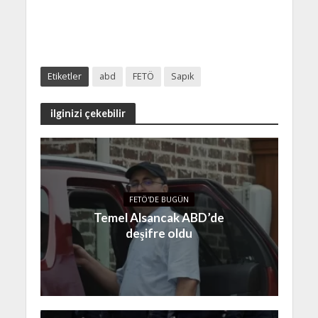
Etiketler
abd
FETÖ
Sapık
ilginizi çekebilir
FETÖ'DE BUGÜN
Temel Alsancak ABD’de
deşifre oldu