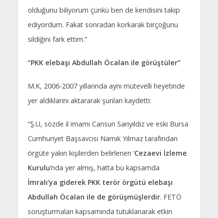
olduğunu biliyorum çünkü ben de kendisini takip
ediyordum. Fakat sonradan korkarak birçoğunu
sildiğini fark ettim.”
“PKK elebaşı Abdullah Öcalan ile görüştüler”
M.K, 2006-2007 yıllarında aynı mütevelli heyetinde
yer aldıklarını aktararak şunları kaydetti:
“Ş.U, sözde il imamı Cansun Sarıyıldız ve eski Bursa
Cumhuriyet Başsavcısı Namık Yılmaz tarafından
örgüte yakın kişilerden belirlenen ‘
Cezaevi İzleme
Kurulu
‘nda yer almış, hatta bu kapsamda
İmralı’ya giderek PKK terör örgütü elebaşı
Abdullah Öcalan ile de görüşmüşlerdir
. FETÖ
soruşturmaları kapsamında tutuklanarak etkin