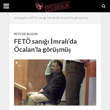
Anasayfa
»
FETÖ sanığı İmralı’da Öcalan’la görüşmüş
FETÖ'DE BUGÜN
FETÖ sanığı İmralı’da
Öcalan’la görüşmüş