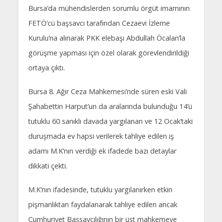
Bursa’da mühendislerden sorumlu örgüt imamının
FETÖ’cü başsavcı tarafından Cezaevi İzleme
Kurulu’na alınarak PKK elebaşı Abdullah Öcalan’la
görüşme yapması için özel olarak görevlendirildiği
ortaya çıktı.
Bursa 8. Ağır Ceza Mahkemesi’nde süren eski Vali
Şahabettin Harput’un da aralarında bulunduğu 14’ü
tutuklu 60 sanıklı davada yargılanan ve 12 Ocak’taki
duruşmada ev hapsi verilerek tahliye edilen iş
adamı M.K’nın verdiği ek ifadede bazı detaylar
dikkati çekti.
M.K’nın ifadesinde, tutuklu yargılanırken etkin
pişmanlıktan faydalanarak tahliye edilen ancak
Cumhuriyet Başsavcılığının bir üst mahkemeye