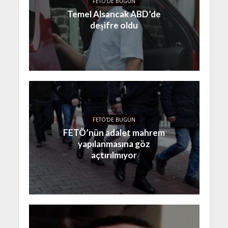
FETÖ'DE BUGÜN
Temel Alsancak ABD’de
deşifre oldu
FETÖ'DE BUGÜN
FETÖ’nün adalet mahrem
yapılanmasına göz
açtırılmıyor