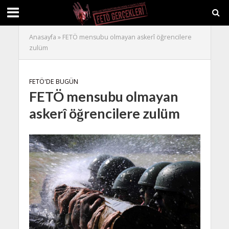
Anasayfa
»
FETÖ mensubu olmayan askerî öğrencilere
zulüm
FETÖ'DE BUGÜN
FETÖ mensubu olmayan
askerî öğrencilere zulüm