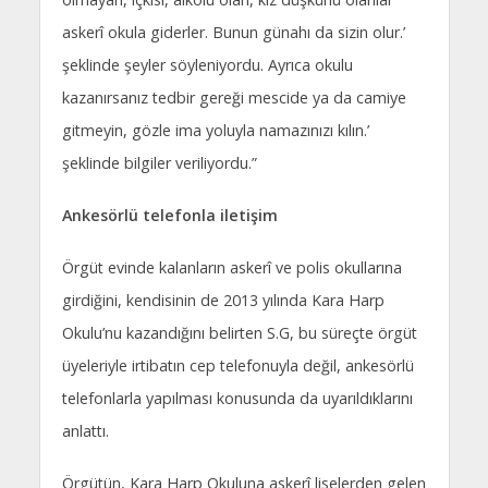
askerî okula giderler. Bunun günahı da sizin olur.’
şeklinde şeyler söyleniyordu. Ayrıca okulu
kazanırsanız tedbir gereği mescide ya da camiye
gitmeyin, gözle ima yoluyla namazınızı kılın.’
şeklinde bilgiler veriliyordu.”
Ankesörlü telefonla iletişim
Örgüt evinde kalanların askerî ve polis okullarına
girdiğini, kendisinin de 2013 yılında Kara Harp
Okulu’nu kazandığını belirten S.G, bu süreçte örgüt
üyeleriyle irtibatın cep telefonuyla değil, ankesörlü
telefonlarla yapılması konusunda da uyarıldıklarını
anlattı.
Örgütün, Kara Harp Okuluna askerî liselerden gelen