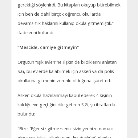
gerektiği söylenirdi. Bu kitapları okuyup bitirebilmek
için ben de dahil birçok öğrenci, okullarda
devamsızlık haklarını kullanıp okula gitmemiştik.”
ifadelerini kullandı.
“Mescide, camiye gitmeyin”
Örgütün “Işık evleri”ne ilişkin de bildiklerini anlatan
S.G, bu evlerde kalabilmek için askerî ya da polis
okullarına gitmenin zorunlu olduğuna işaret etti.
Askerî okula hazırlanmayı kabul ederek 4 kişinin
kaldığı eve geçtiğini dile getiren S.G, şu itiraflarda
bulundu:
“Bize, ‘Eğer siz gitmezseniz sizin yerinize namazı
olmayan, içkisi, alkolü olan, kız düşkünü olanlar