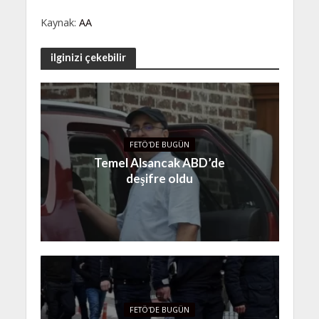
Kaynak:
AA
ilginizi çekebilir
FETÖ'DE BUGÜN
Temel Alsancak ABD’de
deşifre oldu
FETÖ'DE BUGÜN