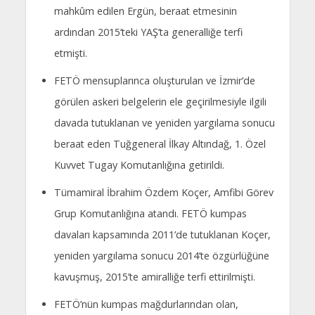
mahkûm edilen Ergün, beraat etmesinin
ardından 2015’teki YAŞ’ta generalliğe terfi
etmişti.
FETÖ mensuplarınca oluşturulan ve İzmir’de
görülen askeri belgelerin ele geçirilmesiyle ilgili
davada tutuklanan ve yeniden yargılama sonucu
beraat eden Tuğgeneral İlkay Altındağ, 1. Özel
Kuvvet Tugay Komutanlığına getirildi.
Tümamiral İbrahim Özdem Koçer, Amfibi Görev
Grup Komutanlığına atandı. FETÖ kumpas
davaları kapsamında 2011’de tutuklanan Koçer,
yeniden yargılama sonucu 2014’te özgürlüğüne
kavuşmuş, 2015’te amiralliğe terfi ettirilmişti.
FETÖ’nün kumpas mağdurlarından olan,