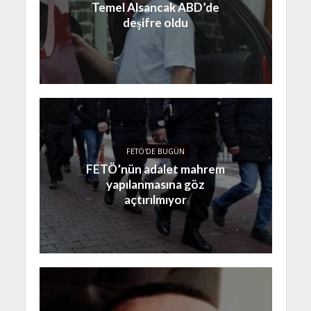
Temel Alsancak ABD’de
deşifre oldu
FETÖ'DE BUGÜN
FETÖ’nün adalet mahrem
yapılanmasına göz
açtırılmıyor