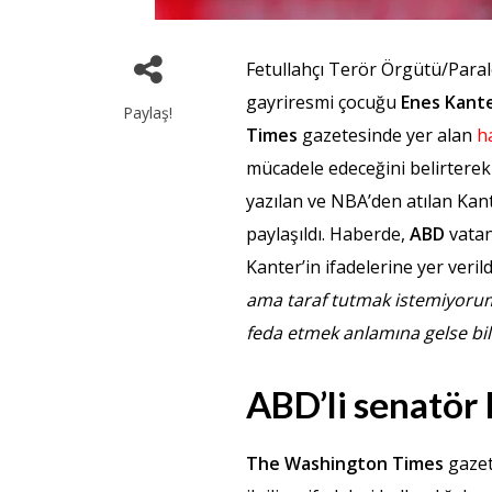
Fetullahçı Terör Örgütü/Paral
gayriresmi çocuğu
Enes Kant
Paylaş!
Times
gazetesinde yer alan
h
mücadele edeceğini belirterek 
yazılan ve NBA’den atılan Kan
paylaşıldı. Haberde,
ABD
vatan
Kanter’in ifadelerine yer veril
ama taraf tutmak istemiyoru
feda etmek anlamına gelse bi
ABD’li senatör 
The Washington Times
gazet