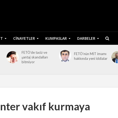
ET
CINAYETLER
KUMPASLAR
DARBELER
FETÖ’de taciz ve
FETÖ’nün MİT imamı
şantaj skandalları
hakkında yeni iddialar
bitmiyor
anter vakıf kurmaya