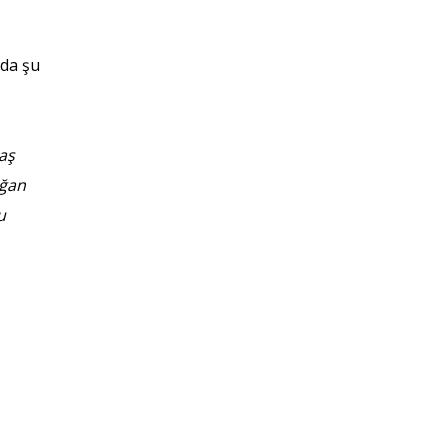
nda şu
taş
oğan
u