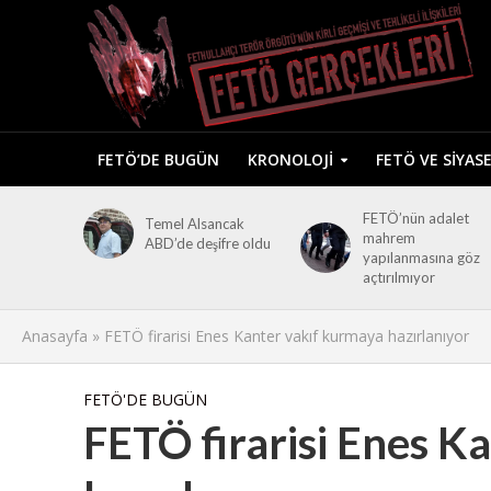
FETÖ’DE BUGÜN
KRONOLOJI
FETÖ VE SIYAS
FETÖ’nün adalet
Temel Alsancak
mahrem
ABD’de deşifre oldu
yapılanmasına göz
açtırılmıyor
Anasayfa
»
FETÖ firarisi Enes Kanter vakıf kurmaya hazırlanıyor
FETÖ'DE BUGÜN
FETÖ firarisi Enes K