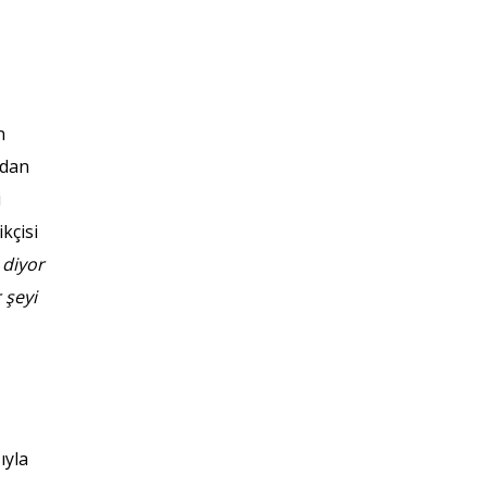
n
n
ndan
i
kçisi
 diyor
 şeyi
ıyla