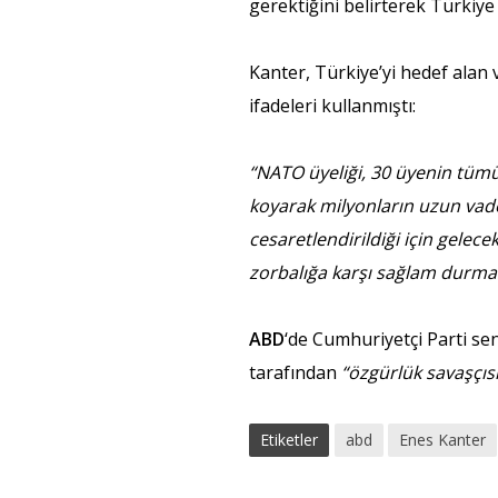
gerektiğini belirterek Türkiy
Kanter, Türkiye’yi hedef alan 
ifadeleri kullanmıştı:
“NATO üyeliği, 30 üyenin tümünü
koyarak milyonların uzun vadel
cesaretlendirildiği için gelec
zorbalığa karşı sağlam durmas
ABD
‘de Cumhuriyetçi Parti se
tarafından
“özgürlük savaşçıs
Etiketler
abd
Enes Kanter