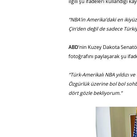
ilgili şu ifadeleri kullandığı kay
“NBA’in Amerika’daki en ikiy
Çin’den değil de sadece Türk
ABD
‘nin Kuzey Dakota Senatö
fotoğrafını paylaşarak şu ifade
“Türk-Amerikalı NBA yıldızı 
Özgürlük üzerine bol bol sohbe
dört gözle bekliyorum.”