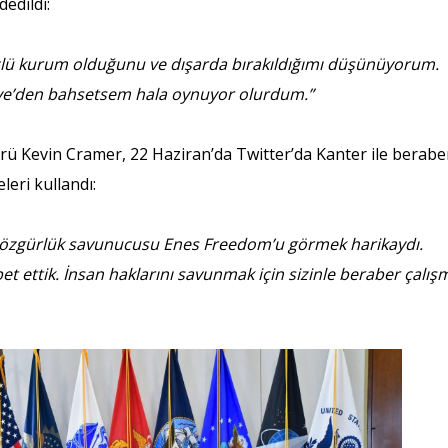
dedildi:
üzlü kurum olduğunu ve dışarda bırakıldığımı düşünüyorum.
iye’den bahsetsem hala oynuyor olurdum.”
rü Kevin Cramer, 22 Haziran’da Twitter’da Kanter ile berabe
leri kullandı:
ve özgürlük savunucusu Enes Freedom’u görmek harikaydı.
t ettik. İnsan haklarını savunmak için sizinle beraber çalış