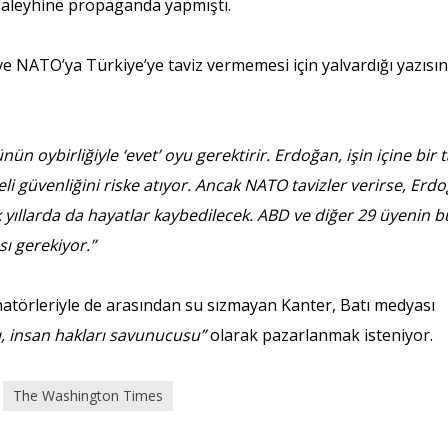
e aleyhine propaganda yapmıştı.
ve NATO’ya Türkiye’ye taviz vermemesi için yalvardığı yazısı
n oybirliğiyle ‘evet’ oyu gerektirir. Erdoğan, işin içine bir 
i güvenliğini riske atıyor. Ancak NATO tavizler verirse, Erd
ek yıllarda da hayatlar kaybedilecek. ABD ve diğer 29 üyenin b
ı gerekiyor.”
natörleriyle de arasından su sızmayan Kanter, Batı medyası
ı, insan hakları savunucusu”
olarak pazarlanmak isteniyor.
The Washington Times