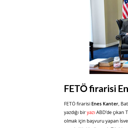
FETÖ firarisi E
FETÖ firarisi
Enes Kanter
, Ba
yazdığı bir
yazı
ABD’de çıkan T
olmak için başvuru yapan İsve