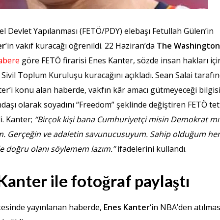
el Devlet Yapılanması (FETÖ/PDY) elebaşı Fetullah Gülen’in
er
’in vakıf kuracağı öğrenildi. 22 Haziran’da
The Washingto
abere
göre FETÖ firarisi Enes Kanter, sözde insan hakları içi
Sivil Toplum Kuruluşu kuracağını açıkladı. Sean Salai tarafı
ter’i konu alan haberde, vakfın kâr amacı gütmeyeceği bilgis
daşı olarak soyadını “Freedom” şeklinde değiştiren FETÖ teti
di. Kanter;
“Birçok kişi bana Cumhuriyetçi misin Demokrat mı
m. Gerçeğin ve adaletin savunucusuyum. Sahip olduğum her
le doğru olanı söylemem lazım.”
ifadelerini kullandı.
Kanter ile fotoğraf paylaştı
esinde yayınlanan haberde,
Enes Kanter
‘in NBA’den atılmas