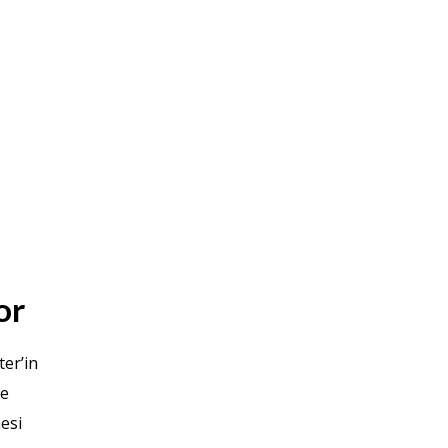
or
ter’in
ye
esi