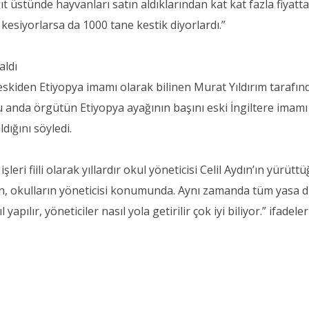
ıt üstünde hayvanları satın aldıklarından kat kat fazla fiyatt
 kesiyorlarsa da 1000 tane kestik diyorlardı.”
aldı
n eskiden Etiyopya imamı olarak bilinen Murat Yıldırım tarafı
 şu anda örgütün Etiyopya ayağının başını eski İngiltere imamı
dığını söyledi.
leri fiili olarak yıllardır okul yöneticisi Celil Aydın’ın yürüt
dın, okulların yöneticisi konumunda. Aynı zamanda tüm yasa d
yapılır, yöneticiler nasıl yola getirilir çok iyi biliyor.” ifadeler