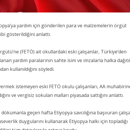
iyopya’ya yardım için gönderilen para ve malzemelerin örgüt
bi gösterildiğini anlattı.
rgütü’ne (FETÖ) ait okullardaki eski çalışanlar, Türkiye’den
anan yardım paralarının sahte isim ve imzalarla halka dağıtı
dan kullanıldığını söyledi.
 vermek istemeyen eski FETÖ okulu çalışanları, AA muhabirin
ğını ve vergisiz sokulan malları piyasada sattığını anlattı.
e dökümanla geçen hafta Etiyopya savcılığına başvuran çalışa
everlik duygularını kullanarak Etiyopya halkı için topladığı