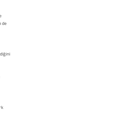
e
m de
diğini
ı
rk