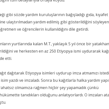
diğini tüm detaylarıyla ortaya koydu.
 gibi sözde yardım kuruluşlarının bağışladığı gıda, kıyafet 
ne ulaştırılmadan yardım edilmiş gibi gösterildiğini söyleyen
 öğretmen ve öğrencilerin kullanıldığını dile getirdi.
ların yurtlarında kalan M.T, yaklaşık 5 yıl önce bir yatakha
ildiğini ve herkesten en az 250 Etiyopya ismi uydurarak kağı
de etti.
ağıt dağıtarak Etiyopya isimleri uydurup imza atmamızı istedi
isim yazdı ve imzaladı. Sonra bu kağıtlarla halka yardım yapı
n rahatsız olmamıza rağmen hiçbir şey yapamadık çünkü
hükümette tanıdıkları olduğunu anlatıyorlardı. O imzaları at
ştu.