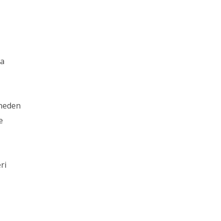
za
‘neden
e
ri