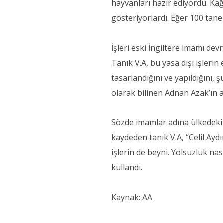
hayvanları hazır ediyordu. Kağ
gösteriyorlardı. Eğer 100 tane
İşleri eski İngiltere imamı devr
Tanık V.A, bu yasa dışı işleri
tasarlandığını ve yapıldığını,
olarak bilinen Adnan Azak’ın al
Sözde imamlar adına ülkedeki iş
kaydeden tanık V.A, “Celil Ay
işlerin de beyni. Yolsuzluk nasıl 
kullandı.
Kaynak: AA