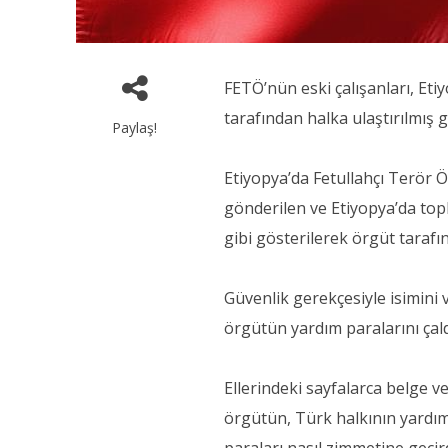
FETÖ’nün eski çalışanları, Et
tarafından halka ulaştırılmış gi
Paylaş!
Etiyopya’da Fetullahçı Terör Ö
gönderilen ve Etiyopya’da topl
gibi gösterilerek örgüt tarafın
Güvenlik gerekçesiyle isimini
örgütün yardım paralarını çaldı
Ellerindeki sayfalarca belge v
örgütün, Türk halkının yardıms