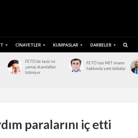
ET
CINAYETLER
KUMPASLAR
DARBELER
FETÖ’de taciz ve
FETÖ’nün MİT imamı
şantaj skandalları
hakkında yeni iddialar
bitmiyor
ım paralarını iç etti