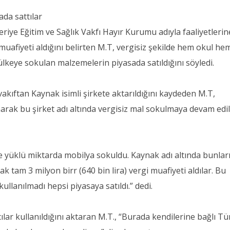
ada sattılar
iye Eğitim ve Sağlık Vakfı Hayır Kurumu adıyla faaliyetlerin
 muafiyeti aldığını belirten M.T, vergisiz şekilde hem okul he
 ülkeye sokulan malzemelerin piyasada satıldığını söyledi.
 vakıftan Kaynak isimli şirkete aktarıldığını kaydeden M.T,
ınarak bu şirket adı altında vergisiz mal sokulmaya devam edil
ye yüklü miktarda mobilya sokuldu. Kaynak adı altında bunlar
k tam 3 milyon birr (640 bin lira) vergi muafiyeti aldılar. Bu
kullanılmadı hepsi piyasaya satıldı.” dedi.
cılar kullanıldığını aktaran M.T., “Burada kendilerine bağlı Tü