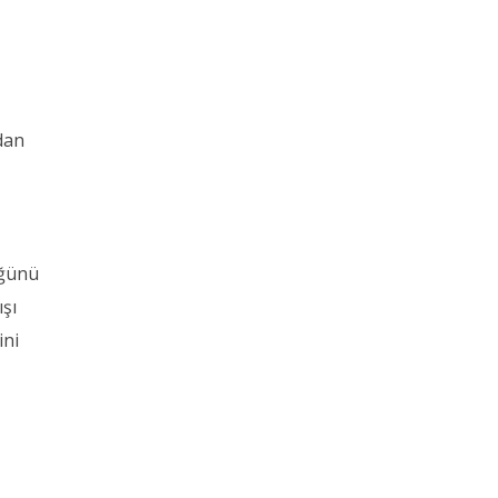
a
ndan
tüğünü
ışı
ini