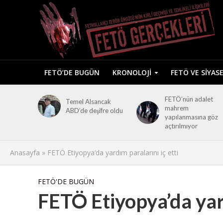
FETÖ’DE BUGÜN
KRONOLOJI
FETÖ VE SIYAS
FETÖ’nün adalet
Temel Alsancak
mahrem
ABD’de deşifre oldu
yapılanmasına göz
açtırılmıyor
Anasayfa
»
FETÖ Etiyopya’da yardım paralarını iç etti
FETÖ'DE BUGÜN
FETÖ Etiyopya’da yard