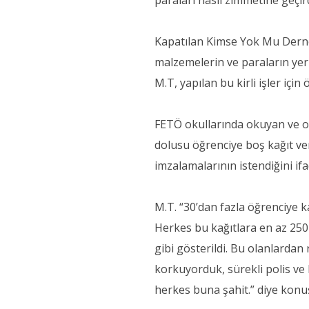
paraları nasıl zimmetine geçir
Kapatılan Kimse Yok Mu Derneği
malzemelerin ve paraların yeri
M.T, yapılan bu kirli işler için
FETÖ okullarında okuyan ve on
dolusu öğrenciye boş kağıt ver
imzalamalarının istendiğini ifa
M.T. “30’dan fazla öğrenciye k
Herkes bu kağıtlara en az 250 
gibi gösterildi. Bu olanlarda
korkuyorduk, sürekli polis ve 
herkes buna şahit.” diye konu