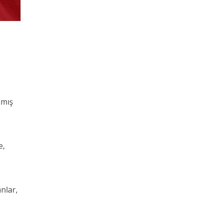
lmış
e,
nlar,