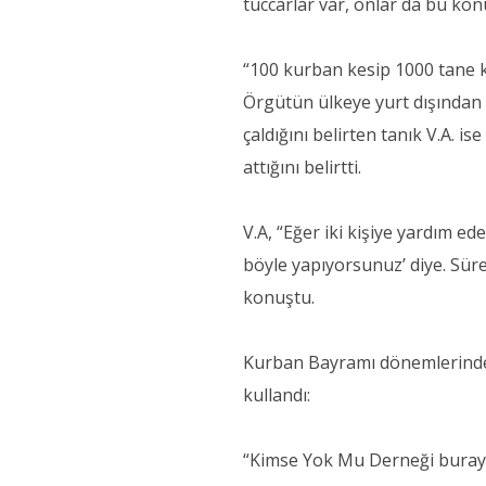
tüccarlar var, onlar da bu ko
“100 kurban kesip 1000 tane k
Örgütün ülkeye yurt dışından 
çaldığını belirten tanık V.A. 
attığını belirtti.
V.A, “Eğer iki kişiye yardım ed
böyle yapıyorsunuz’ diye. Sür
konuştu.
Kurban Bayramı dönemlerinde de
kullandı:
“Kimse Yok Mu Derneği buraya