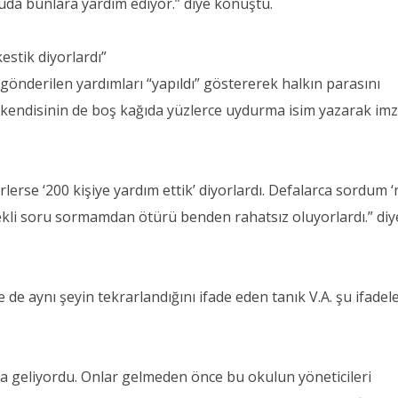
nuda bunlara yardım ediyor.” diye konuştu.
estik diyorlardı”
gönderilen yardımları “yapıldı” göstererek halkın parasını
ise kendisinin de boş kağıda yüzlerce uydurma isim yazarak im
erlerse ‘200 kişiye yardım ettik’ diyorlardı. Defalarca sordum 
ekli soru sormamdan ötürü benden rahatsız oluyorlardı.” diy
 aynı şeyin tekrarlandığını ifade eden tanık V.A. şu ifadele
 geliyordu. Onlar gelmeden önce bu okulun yöneticileri