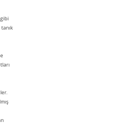
gibi
 tanık
ne
tları
ler.
lmış
an