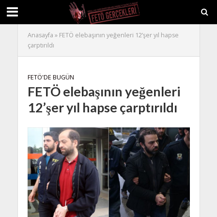
Anasayfa
»
FETÖ elebaşının yeğenleri 12’şer yıl hapse
çarptırıldı
FETÖ'DE BUGÜN
FETÖ elebaşının yeğenleri
12’şer yıl hapse çarptırıldı