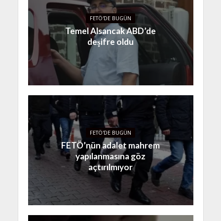
FETÖ'DE BUGÜN
Temel Alsancak ABD’de
deşifre oldu
FETÖ'DE BUGÜN
FETÖ’nün adalet mahrem
yapılanmasına göz
açtırılmıyor