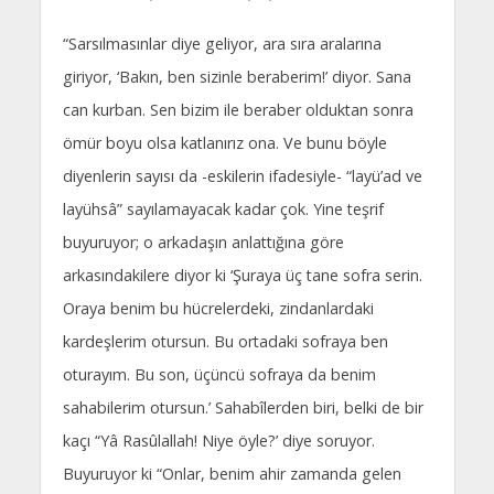
“Sarsılmasınlar diye geliyor, ara sıra aralarına
giriyor, ‘Bakın, ben sizinle beraberim!’ diyor. Sana
can kurban. Sen bizim ile beraber olduktan sonra
ömür boyu olsa katlanırız ona. Ve bunu böyle
diyenlerin sayısı da -eskilerin ifadesiyle- “layü’ad ve
layühsâ” sayılamayacak kadar çok. Yine teşrif
buyuruyor; o arkadaşın anlattığına göre
arkasındakilere diyor ki ‘Şuraya üç tane sofra serin.
Oraya benim bu hücrelerdeki, zindanlardaki
kardeşlerim otursun. Bu ortadaki sofraya ben
oturayım. Bu son, üçüncü sofraya da benim
sahabilerim otursun.’ Sahabîlerden biri, belki de bir
kaçı “Yâ Rasûlallah! Niye öyle?’ diye soruyor.
Buyuruyor ki “Onlar, benim ahir zamanda gelen