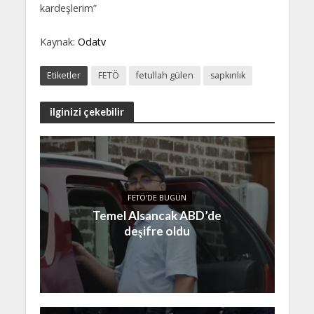
kardeşlerim”
Kaynak:
Odatv
Etiketler
FETÖ
fetullah gülen
sapkınlık
ilginizi çekebilir
FETÖ'DE BUGÜN
Temel Alsancak ABD’de
deşifre oldu