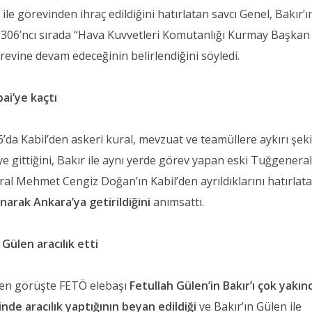
görevinden ihraç edildiğini hatırlatan savcı Genel, Bakır’ı
” 306’ncı sırada “Hava Kuvvetleri Komutanlığı Kurmay Başkan
revine devam edeceğinin belirlendiğini söyledi.
ai’ye kaçtı
’da Kabil’den askeri kural, mevzuat ve teamüllere aykırı şek
’ye gittiğini, Bakır ile aynı yerde görev yapan eski Tuğgenera
l Mehmet Cengiz Doğan’ın Kabil’den ayrıldıklarını hatırlat
narak Ankara’ya getirildiğini
anımsattı.
Gülen aracılık etti
ilen görüşte FETÖ elebaşı
Fetullah Gülen’in Bakır’ı çok yakı
nde aracılık yaptığının beyan edildiği
ve Bakır’ın Gülen ile