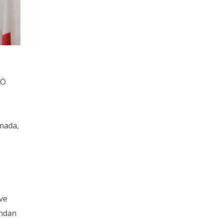
TÖ
şmada,
 ve
ından