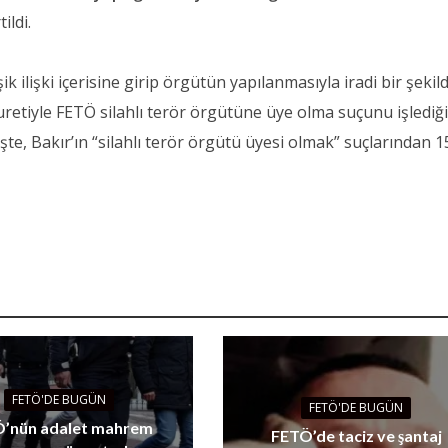
ildi.
ik ilişki içerisine girip örgütün yapılanmasıyla iradi bir şekil
retiyle FETÖ silahlı terör örgütüne üye olma suçunu işlediğ
şte, Bakır’ın “silahlı terör örgütü üyesi olmak” suçlarından 1
FETÖ'DE BUGÜN
FETÖ'DE BUGÜN
’nün adalet mahrem
FETÖ’de taciz ve şantaj