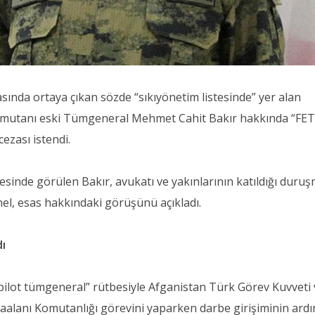
sında ortaya çıkan sözde “sıkıyönetim listesinde” yer alan
omutanı eski Tümgeneral Mehmet Cahit Bakır hakkında “FE
cezası istendi.
inde görülen Bakır, avukatı ve yakınlarının katıldığı duru
el, esas hakkındaki görüşünü açıkladı.
dı
 pilot tümgeneral” rütbesiyle Afganistan Türk Görev Kuvveti
aalanı Komutanlığı görevini yaparken darbe girişiminin ard