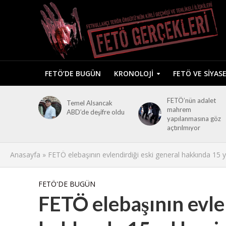
FETÖ’DE BUGÜN
KRONOLOJI
FETÖ VE SIYAS
FETÖ’nün adalet
Temel Alsancak
mahrem
ABD’de deşifre oldu
yapılanmasına göz
açtırılmıyor
Anasayfa
»
FETÖ elebaşının evlendirdiği eski general hakkında 15 yı
FETÖ'DE BUGÜN
FETÖ elebaşının evlen