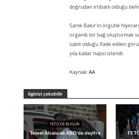
doğrudan irtibatlı olduğu belirt
Sanık Bakır’ın örgütle hiyerarş
organik bir bağ oluşturmak su
sabit olduğu ifade edilen görü
yıla kadar hapsi istendi.
Kaynak:
AA
ilginizi çekebilir
FETÖ'DE BUGÜN
Temel Alsancak ABD’de deşifre
FETÖ