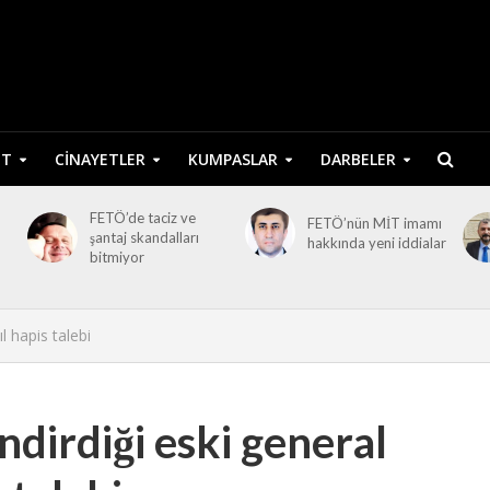
ET
CINAYETLER
KUMPASLAR
DARBELER
FETÖ’de taciz ve
FETÖ’nün MİT imamı
şantaj skandalları
hakkında yeni iddialar
bitmiyor
l hapis talebi
dirdiği eski general