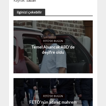
Kaynak:
Sabah
ilginizi çekebilir
FETÖ'DE BUGÜN
Temel Alsancak ABD’de
deşifre oldu
FETÖ'DE BUGÜN
FETÖ’nün adalet mahrem