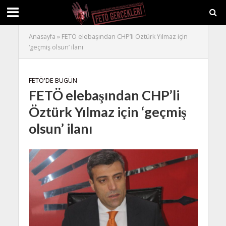
Anasayfa
»
FETÖ elebaşından CHP’li Öztürk Yılmaz için
‘geçmiş olsun’ ilanı
FETÖ'DE BUGÜN
FETÖ elebaşından CHP’li
Öztürk Yılmaz için ‘geçmiş
olsun’ ilanı