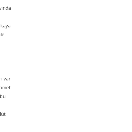
yında
akaya
ile
ı var
ehmet
bu
düt