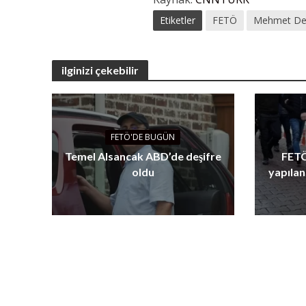
Etiketler
FETÖ
Mehmet De
ilginizi çekebilir
FETÖ'DE BUGÜN
Temel Alsancak ABD’de deşifre
FETÖ
oldu
yapılan