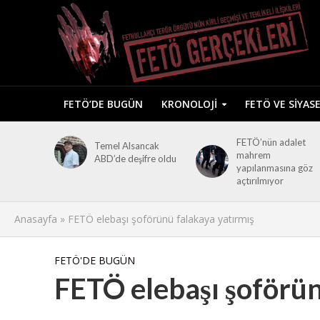
FETÖ’DE BUGÜN
KRONOLOJI
FETÖ VE SIYAS
FETÖ’nün adalet
Temel Alsancak
mahrem
ABD’de deşifre oldu
yapılanmasına göz
açtırılmıyor
Anasayfa
»
FETÖ elebaşı şoförünü falakaya yatırmış
FETÖ'DE BUGÜN
FETÖ elebaşı şoförün