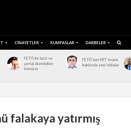
ET
CINAYETLER
KUMPASLAR
DARBELER
FETÖ’de taciz ve
FETÖ’nün MİT imamı
şantaj skandalları
hakkında yeni iddialar
bitmiyor
ü falakaya yatırmış