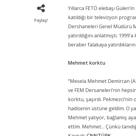
Yıllarca FETÖ elebaşı Gülen’i
katıldığı bir televizyon prog
Paylaş!
Dershaneleri Genel Müdürü Me
yatırıldığını anlatmıştı. 1999
beraber falakaya yatırdıkların
Mehmet korktu
“Mesela Mehmet Demircan (Ali 
ve FEM Dersaneleri’nin hepsin
korktu, şaşırdı.
Pekmezci’nin o
hadisenin üstüne geldim. O ya
Mehmet yatıyor, bağlamış ayağ
ettim. Mehmet… Çünkü tanıdığı
Kaynak:
CNNTÜRK