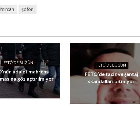
mircan
şofön
FETÖ'DE BUGÜN
FETÖ'DE BUGÜN
’nün adalet mahrem
FETÖ’de taciz ve şantaj
masına göz açtırılmıyor
skandalları bitmiyor