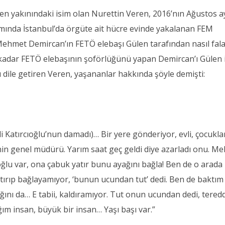
n en yakınındaki isim olan Nurettin Veren, 2016’nın Ağustos a
ramında İstanbul’da örgüte ait hücre evinde yakalanan FEM
hmet Demircan’ın FETÖ elebaşı Gülen tarafından nasıl fal
’a kadar FETÖ elebaşının şoförlüğünü yapan Demircan’ı Gülen 
ı dile getiren Veren, yaşananlar hakkında şöyle demişti:
Katırcıoğlu’nun damadı)… Bir yere gönderiyor, evli, çocuklar
in genel müdürü. Yarım saat geç geldi diye azarladı onu. M
ğlu var, ona çabuk yatır bunu ayağını bağla! Ben de o arada
tırıp bağlayamıyor, ‘bunun ucundan tut’ dedi. Ben de baktım
ını da… E tabii, kaldıramıyor. Tut onun ucundan dedi, tered
m insan, büyük bir insan… Yaşı başı var.”