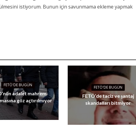
zülmesini istiyorum. Bunun için savunmama ekleme yapmak
FETÖ'DE BUGÜN
FETÖ'DE BUGÜN
’nün adalet mahrem
FETÖ’de taciz ve şantaj
masına göz açtırılmıyor
skandalları bitmiyor