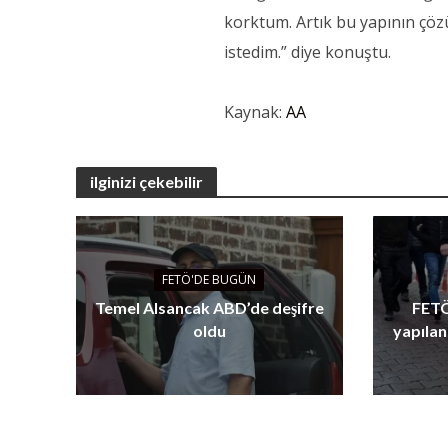
korktum. Artık bu yapının çö
istedim.” diye konuştu.
Kaynak:
AA
ilginizi çekebilir
FETÖ'DE BUGÜN
Temel Alsancak ABD’de deşifre
FETÖ
oldu
yapılan