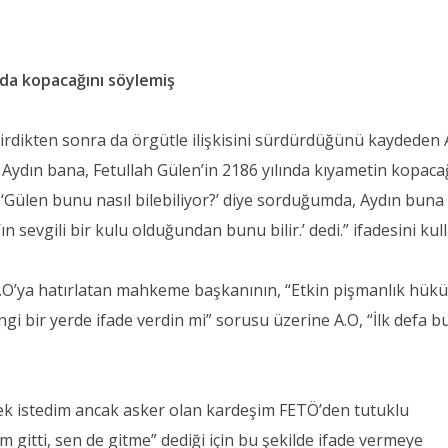
da kopacağını söylemiş
girdikten sonra da örgütle ilişkisini sürdürdüğünü kaydeden 
ydın bana, Fetullah Gülen’in 2186 yılında kıyametin kopaca
de ‘Gülen bunu nasıl bilebiliyor?’ diye sorduğumda, Aydın buna
n sevgili bir kulu olduğundan bunu bilir.’ dedi.” ifadesini kull
A.O’ya hatırlatan mahkeme başkanının, “Etkin pişmanlık hükü
 bir yerde ifade verdin mi” sorusu üzerine A.O, “İlk defa b
ek istedim ancak asker olan kardeşim FETÖ’den tutuklu
gitti, sen de gitme” dediği için bu şekilde ifade vermeye