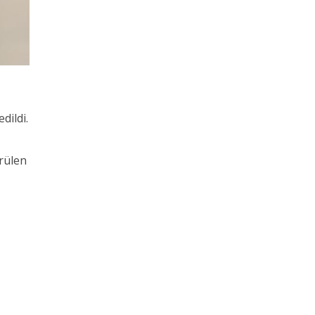
dildi.
rülen