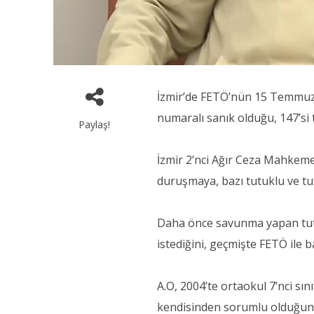
İzmir’de FETÖ’nün 15 Temmuz d
numaralı sanık olduğu, 147’si 
Paylaş!
İzmir 2’nci Ağır Ceza Mahkem
duruşmaya, bazı tutuklu ve tutu
Daha önce savunma yapan tutu
istediğini, geçmişte FETÖ ile ba
A.O, 2004’te ortaokul 7’nci sın
kendisinden sorumlu olduğunu b