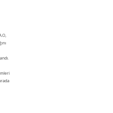
A.O,
ğını
andı.
mleri
urada