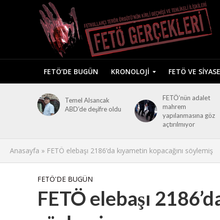
FETÖ’DE BUGÜN
KRONOLOJI
FETÖ VE SIYAS
FETÖ’nün adalet
Temel Alsancak
mahrem
ABD’de deşifre oldu
yapılanmasına göz
açtırılmıyor
Anasayfa
»
FETÖ elebaşı 2186’da kıyametin kopacağını söylemiş
FETÖ'DE BUGÜN
FETÖ elebaşı 2186’d