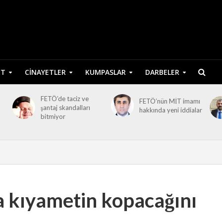
ET
CINAYETLER
KUMPASLAR
DARBELER
FETÖ’de taciz ve
FETÖ’nün MİT imamı
şantaj skandalları
hakkında yeni iddialar
bitmiyor
a kıyametin kopacağını