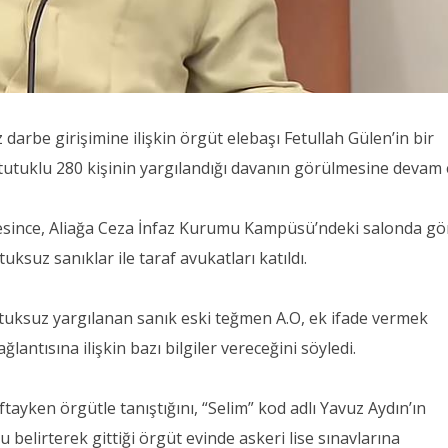
arbe girişimine ilişkin örgüt elebaşı Fetullah Gülen’in bir
tutuklu 280 kişinin yargılandığı davanın görülmesine devam e
esince, Aliağa Ceza İnfaz Kurumu Kampüsü’ndeki salonda gö
ksuz sanıklar ile taraf avukatları katıldı.
ksuz yargılanan sanık eski teğmen A.O, ek ifade vermek
ğlantısına ilişkin bazı bilgiler vereceğini söyledi.
ıftayken örgütle tanıştığını, “Selim” kod adlı Yavuz Aydın’ın
elirterek gittiği örgüt evinde askeri lise sınavlarına