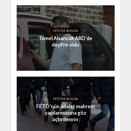
FETÖ'DE BUGÜN
Temel Alsancak ABD’de
deşifre oldu
FETÖ'DE BUGÜN
FETÖ’nün adalet mahrem
yapılanmasına göz
açtırılmıyor