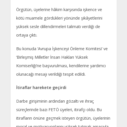
Örgütün, üyelerine hâkim karşısında işkence ve
kötü muamele gördükleri yönünde şikâyetlerini
yüksek sesle dillendirmeleri talimatı verdiği de
ortaya çıktı.
Bu konuda ‘Avrupa İşkenceyi Önleme Komitesi’ ve
‘Birleşmiş Milletler İnsan Hakları Yüksek
Komiserliği’ne başvurulması, kendilerine yardımcı
olunacağı mesajı verildiği tespit edildi.
İtiraflar harekete geçirdi
Darbe girişiminin ardından gözaltı ve ihraç
süreçlerinde bazı FETÖ üyeleri, itirafçı oldu. Bu
itirafların önüne geçmek isteyen örgütün, üyelerinin
moral ve motivasyonlarını yüksek tutmak amacıyla