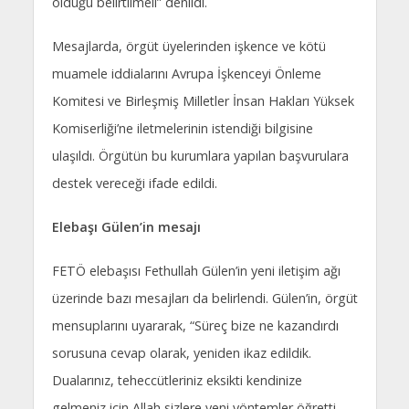
olduğu belirtilmeli” denildi.
Mesajlarda, örgüt üyelerinden işkence ve kötü
muamele iddialarını Avrupa İşkenceyi Önleme
Komitesi ve Birleşmiş Milletler İnsan Hakları Yüksek
Komiserliği’ne iletmelerinin istendiği bilgisine
ulaşıldı. Örgütün bu kurumlara yapılan başvurulara
destek vereceği ifade edildi.
Elebaşı Gülen’in mesajı
FETÖ elebaşısı Fethullah Gülen’in yeni iletişim ağı
üzerinde bazı mesajları da belirlendi. Gülen’in, örgüt
mensuplarını uyararak, “Süreç bize ne kazandırdı
sorusuna cevap olarak, yeniden ikaz edildik.
Dualarınız, teheccütleriniz eksikti kendinize
gelmeniz için Allah sizlere yeni yöntemler öğretti.