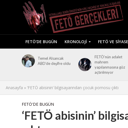
FETÖ’DE BUGÜN
KRONOLOJI
FETÖ VE SIYAS
FETÖ’nün adalet
Temel Alsancak
mahrem
ABD’de deşifre oldu
yapılanmasına göz
açtırılmıyor
Anasayfa
»
‘FETÖ abisinin’ bilgisayarından çocuk pornosu çıktı
FETÖ'DE BUGÜN
‘FETÖ abisinin’ bilg