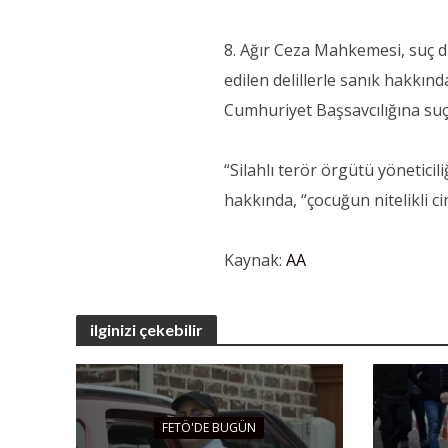
8. Ağır Ceza Mahkemesi, suç d
edilen delillerle sanık hakkın
Cumhuriyet Başsavcılığına su
“Silahlı terör örgütü yönetici
hakkında, “çocuğun nitelikli ci
Kaynak:
AA
ilginizi çekebilir
FETÖ'DE BUGÜN