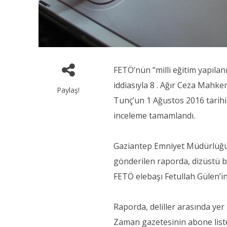
FETÖ’nün “milli eğitim yapıla
iddiasıyla 8 . Ağır Ceza Mah
Paylaş!
Tunç’un 1 Ağustos 2016 tarihin
inceleme tamamlandı.
Gaziantep Emniyet Müdürlüğü
gönderilen raporda, dizüstü bi
FETÖ elebaşı Fetullah Gülen’i
Raporda, deliller arasında ye
Zaman gazetesinin abone liste