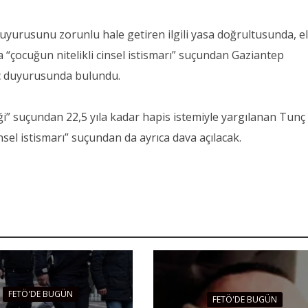
uyurusunu zorunlu hale getiren ilgili yasa doğrultusunda, e
da “çocuğun nitelikli cinsel istismarı” suçundan Gaziantep
ç duyurusunda bulundu.
liği” suçundan 22,5 yıla kadar hapis istemiyle yargılanan Tunç
nsel istismarı” suçundan da ayrıca dava açılacak.
FETÖ'DE BUGÜN
FETÖ'DE BUGÜN