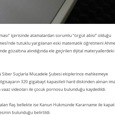
nması” içerisinde atamalardan sorumlu “örgüt abisi” olduğu
kemesi’nde tutuklu yargılanan eski matematik öğretmeni Ahm
de gözaltına alındığında ele geçirilen dijital materyallerdeki
 Siber Suçlarla Mücadele Şubesi ekiplerince mahkemeye
lgisayarın 320 gigabayt kapasiteli hard diskinden alınan ima
n vaaz videoları ile çocuk pornosu bulunduğu kaydedildi.
r alan flaş bellekte ise Kanun Hükmünde Kararname ile kapat
sinin bulunduğu belirtildi.