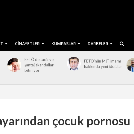
ET
CINAYETLER
KUMPASLAR
DARBELER
FETÖ’de taciz ve
FETÖ’nün MİT imamı
şantaj skandalları
hakkında yeni iddialar
bitmiyor
isayarından çocuk pornosu