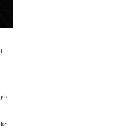
et
jda,
ılan