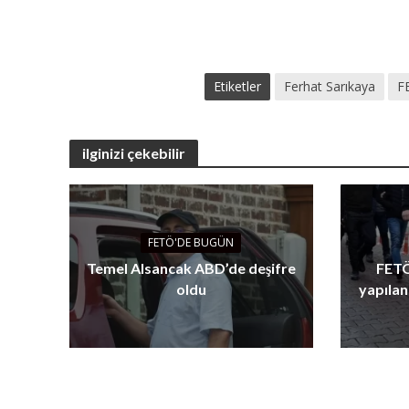
Etiketler
Ferhat Sarıkaya
F
ilginizi çekebilir
FETÖ'DE BUGÜN
Temel Alsancak ABD’de deşifre
FETÖ
oldu
yapılan