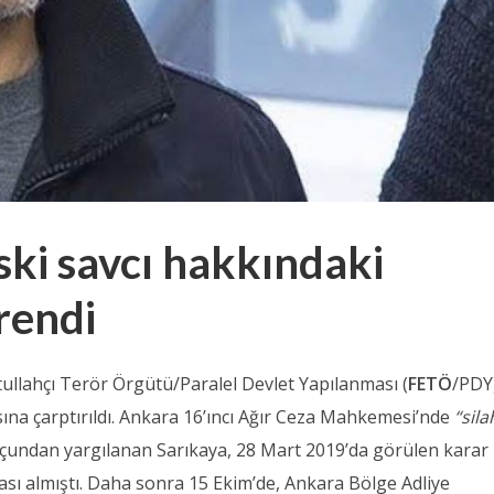
ki savcı hakkındaki
rendi
etullahçı Terör Örgütü/Paralel Devlet Yapılanması (
FETÖ
/PDY
sına çarptırıldı. Ankara 16’ıncı Ağır Ceza Mahkemesi’nde
“sila
çundan yargılanan Sarıkaya, 28 Mart 2019’da görülen karar
ası almıştı. Daha sonra 15 Ekim’de, Ankara Bölge Adliye