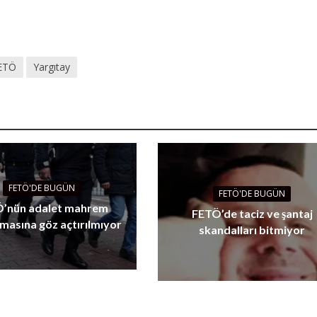
ETÖ
Yargıtay
FETÖ'DE BUGÜN
FETÖ'DE BUGÜN
’nün adalet mahrem
FETÖ’de taciz ve şantaj
masına göz açtırılmıyor
skandalları bitmiyor