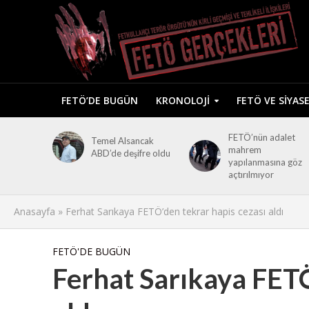
FETÖ’DE BUGÜN
KRONOLOJI
FETÖ VE SIYAS
FETÖ’nün adalet
Temel Alsancak
mahrem
ABD’de deşifre oldu
yapılanmasına göz
açtırılmıyor
Anasayfa
»
Ferhat Sarıkaya FETÖ’den tekrar hapis cezası aldı
FETÖ'DE BUGÜN
Ferhat Sarıkaya FETÖ