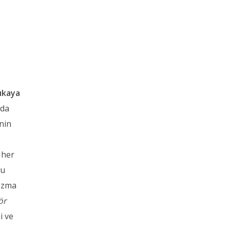
ıkaya
nda
nin
 her
lu
bozma
rör
i ve