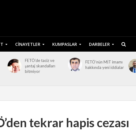
ET
CINAYETLER
KUMPASLAR
DARBELER
FETÖ’de taciz ve
FETÖ’nün MİT imamı
şantaj skandalları
hakkında yeni iddialar
bitmiyor
’den tekrar hapis cezası