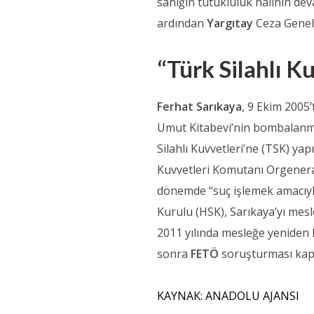
sanığın tutukluluk halinin deva
ardından
Yargıtay
Ceza Genel
“Türk Silahlı Ku
Ferhat Sarıkaya
, 9 Ekim 2005’
Umut Kitabevi’nin bombalanma
Silahlı Kuvvetleri’ne (TSK) ya
Kuvvetleri Komutanı Orgenera
dönemde “suç işlemek amacıyl
Kurulu (HSK), Sarıkaya’yı mesl
2011 yılında mesleğe yeniden 
sonra
FETÖ
soruşturması kaps
KAYNAK: ANADOLU AJANSI