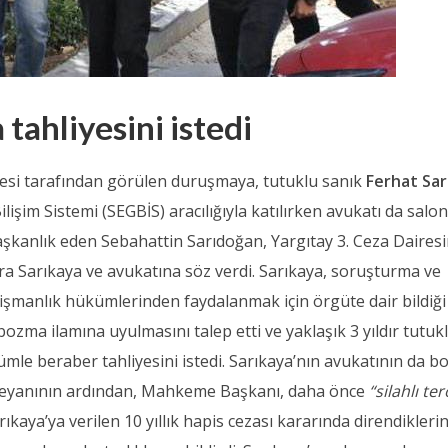
 tahliyesini istedi
si tarafından görülen duruşmaya, tutuklu sanık
Ferhat Sar
işim Sistemi (SEGBİS) aracılığıyla katılırken avukatı da salo
kanlık eden Sebahattin Sarıdoğan, Yargıtay 3. Ceza Dairesi
a Sarıkaya ve avukatına söz verdi. Sarıkaya, soruşturma ve
şmanlık hükümlerinden faydalanmak için örgüte dair bildiği
, bozma ilamına uyulmasını talep etti ve yaklaşık 3 yıldır tutuk
le beraber tahliyesini istedi. Sarıkaya’nın avukatının da 
beyanının ardından, Mahkeme Başkanı, daha önce
“silahlı te
kaya’ya verilen 10 yıllık hapis cezası kararında direndiklerin