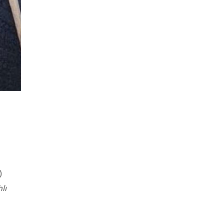
)
hlı