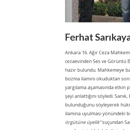
Ferhat Sarıkaya
Ankara 16. Ağır Ceza Mahkeme
cezaevinden Ses ve Görüntü Bil
hazır bulundu. Mahkemeye baş
bozma ilamını okuduktan sonr
yargılama aşamasında etkin pi
şeyi anlattığını söyledi. Sanık
bulunduğunu söyleyerek hüküm
ilamına uyulması yönündeki 
örgütüne üyelik”
suçundan Sarı