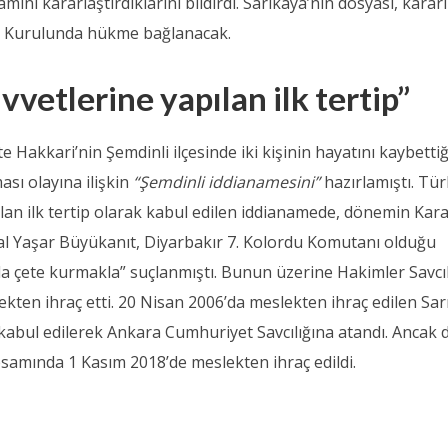
mını kararlaştırdıklarını bildirdi. Sarıkaya’nın dosyası, karar
 Kurulunda hükme bağlanacak.
vvetlerine yapılan ilk tertip”
te Hakkari’nin Şemdinli ilçesinde iki kişinin hayatını kaybettiğ
sı olayına ilişkin
“Şemdinli iddianamesini”
hazırlamıştı. Tür
pılan ilk tertip olarak kabul edilen iddianamede, dönemin Kar
l Yaşar Büyükanıt, Diyarbakır 7. Kolordu Komutanı olduğu
a çete kurmakla” suçlanmıştı. Bunun üzerine Hakimler Savcı
ekten ihraç etti. 20 Nisan 2006’da meslekten ihraç edilen Sar
kabul edilerek Ankara Cumhuriyet Savcılığına atandı. Ancak 
amında 1 Kasım 2018’de meslekten ihraç edildi.