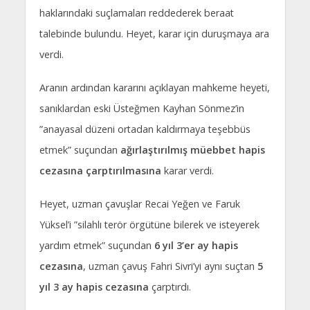
haklarındaki suçlamaları reddederek beraat
talebinde bulundu. Heyet, karar için duruşmaya ara
verdi.
Aranın ardından kararını açıklayan mahkeme heyeti,
sanıklardan eski Üsteğmen Kayhan Sönmez’in
”anayasal düzeni ortadan kaldırmaya teşebbüs
etmek” suçundan
ağırlaştırılmış müebbet hapis
cezasına çarptırılmasına
karar verdi.
Heyet, uzman çavuşlar Recai Yeğen ve Faruk
Yüksel’i ”silahlı terör örgütüne bilerek ve isteyerek
yardım etmek” suçundan
6 yıl 3’er ay hapis
cezasına
, uzman çavuş Fahri Sivri’yi aynı suçtan
5
yıl 3 ay hapis cezasına
çarptırdı.