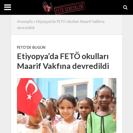
Anasayfa
»
Etiyopya’da FETÖ okulları Maarif Vakfına
devredildi
FETÖ'DE BUGÜN
Etiyopya’da FETÖ okulları
Maarif Vakfına devredildi