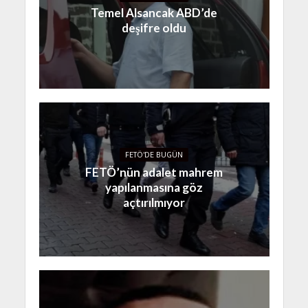
Temel Alsancak ABD’de
deşifre oldu
FETÖ'DE BUGÜN
FETÖ’nün adalet mahrem
yapılanmasına göz
açtırılmıyor