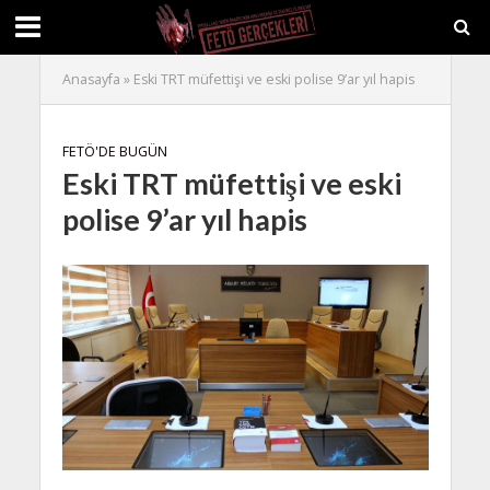
Anasayfa
»
Eski TRT müfettişi ve eski polise 9’ar yıl hapis
FETÖ'DE BUGÜN
Eski TRT müfettişi ve eski
polise 9’ar yıl hapis