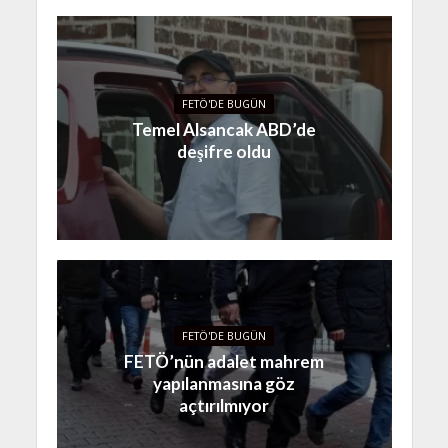
FETÖ'DE BUGÜN
Temel Alsancak ABD’de
deşifre oldu
FETÖ'DE BUGÜN
FETÖ’nün adalet mahrem
yapılanmasına göz
açtırılmıyor