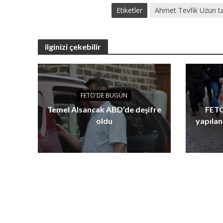
Etiketler
Ahmet Tevfik Uzun ta
ilginizi çekebilir
FETÖ'DE BUGÜN
Temel Alsancak ABD’de deşifre
FETÖ
oldu
yapılan