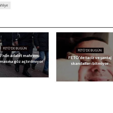
hliye
FETÖ'DE BUGÜN
FETÖ'DE BUGÜN
’nün adalet mahrem
FETÖ’de taciz ve şantaj
masına göz açtırılmıyor
skandalları bitmiyor