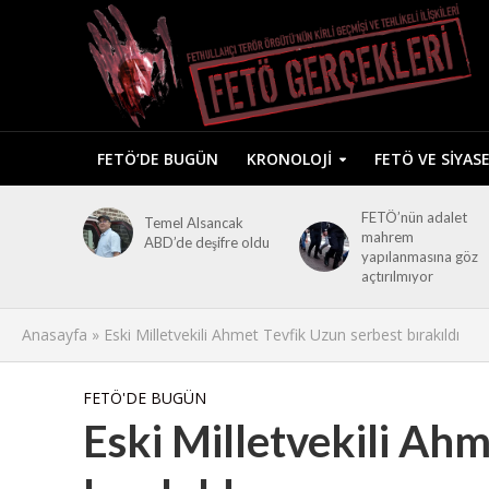
FETÖ’DE BUGÜN
KRONOLOJI
FETÖ VE SIYAS
FETÖ’nün adalet
Temel Alsancak
mahrem
ABD’de deşifre oldu
yapılanmasına göz
açtırılmıyor
Anasayfa
»
Eski Milletvekili Ahmet Tevfik Uzun serbest bırakıldı
FETÖ'DE BUGÜN
Eski Milletvekili Ah