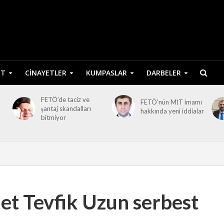
ET
CINAYETLER
KUMPASLAR
DARBELER
FETÖ’de taciz ve
FETÖ’nün MİT imamı
şantaj skandalları
hakkında yeni iddialar
bitmiyor
met Tevfik Uzun serbest