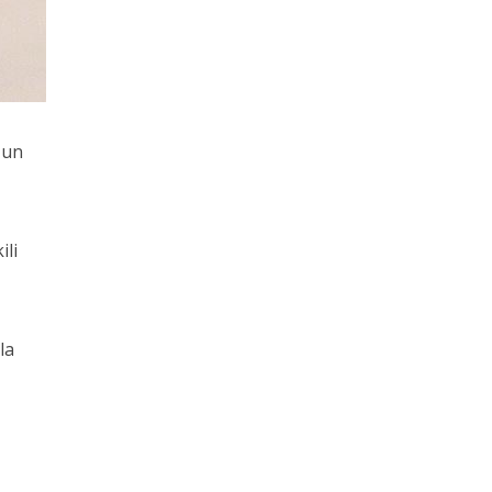
zun
ili
la