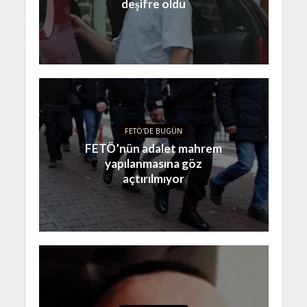
deşifre oldu
FETÖ'DE BUGÜN
FETÖ’nün adalet mahrem
yapılanmasına göz
açtırılmıyor