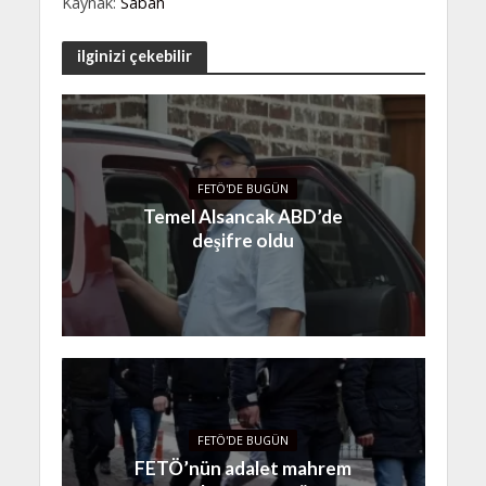
Kaynak:
Sabah
ilginizi çekebilir
FETÖ'DE BUGÜN
Temel Alsancak ABD’de
deşifre oldu
FETÖ'DE BUGÜN
FETÖ’nün adalet mahrem