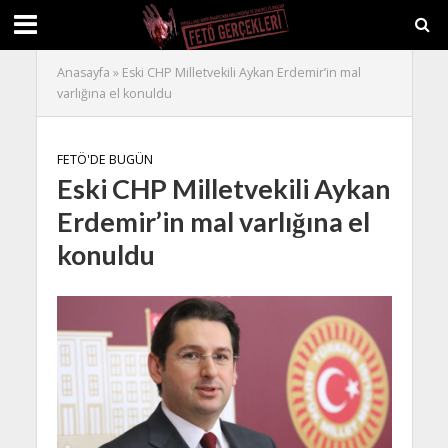
Anasayfa
»
Eski CHP Milletvekili Aykan Erdemir’in mal
varlığına el konuldu
FETÖ'DE BUGÜN
Eski CHP Milletvekili Aykan
Erdemir’in mal varlığına el
konuldu