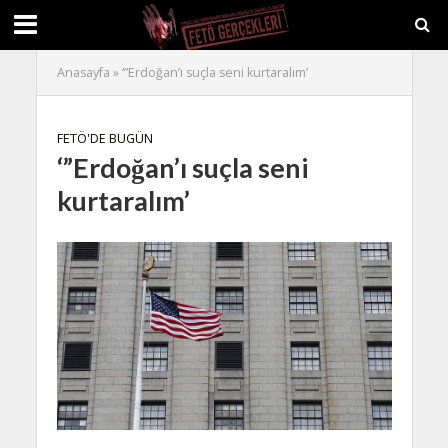
Anasayfa
»
‘”Erdoğan’ı suçla seni kurtaralım’
FETÖ'DE BUGÜN
‘”Erdoğan’ı suçla seni
kurtaralım’