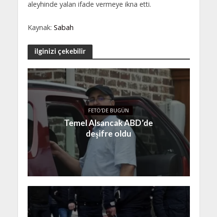
aleyhinde yalan ifade vermeye ikna etti.
Kaynak:
Sabah
ilginizi çekebilir
FETÖ'DE BUGÜN
Temel Alsancak ABD’de
deşifre oldu