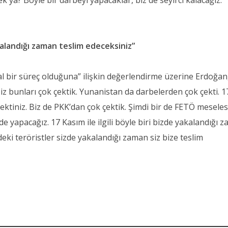
ya? Böyle bir darbeyi yapacaklar, biz de seyirci kalacağız.
kalandığı zaman teslim edeceksiniz”
al bir süreç olduğuna” ilişkin değerlendirme üzerine Erdoğan
z bunları çok çektik. Yunanistan da darbelerden çok çekti. 1
tiniz. Biz de PKK’dan çok çektik. Şimdi bir de FETÖ meselesi 
e yapacağız. 17 Kasım ile ilgili böyle biri bizde yakalandığı 
deki teröristler sizde yakalandığı zaman siz bize teslim