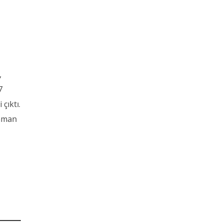
,
7
çıktı.
zaman