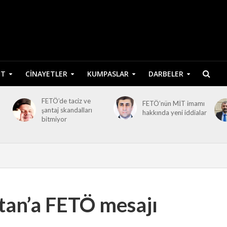
ET
CINAYETLER
KUMPASLAR
DARBELER
FETÖ’de taciz ve
FETÖ’nün MİT imamı
şantaj skandalları
hakkında yeni iddialar
bitmiyor
tan’a FETÖ mesajı