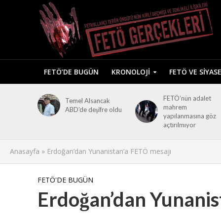
FETÖ’DE BUGÜN
KRONOLOJI
FETÖ VE SIYAS
FETÖ’nün adalet
Temel Alsancak
mahrem
ABD’de deşifre oldu
yapılanmasına göz
açtırılmıyor
Anasayfa
»
Erdoğan’dan Yunanistan’a FETÖ mesajı
FETÖ'DE BUGÜN
Erdoğan’dan Yunanis