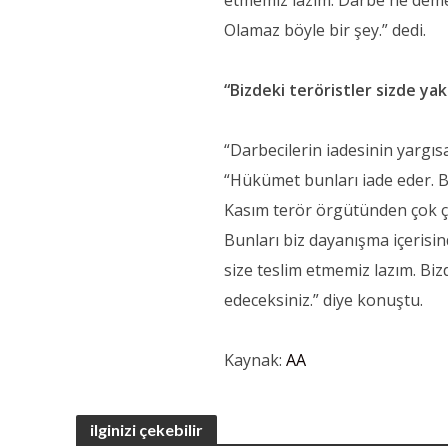
etmemiz lazım. Darbe ne demek 
Olamaz böyle bir şey.” dedi.
“Bizdeki teröristler sizde ya
“Darbecilerin iadesinin yargıs
“Hükümet bunları iade eder. Bi
Kasım terör örgütünden çok çek
Bunları biz dayanışma içerisind
size teslim etmemiz lazım. Biz
edeceksiniz.” diye konuştu.
Kaynak:
AA
ilginizi çekebilir