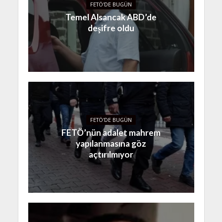
FETÖ'DE BUGÜN
Temel Alsancak ABD’de
deşifre oldu
FETÖ'DE BUGÜN
FETÖ’nün adalet mahrem
yapılanmasına göz
açtırılmıyor