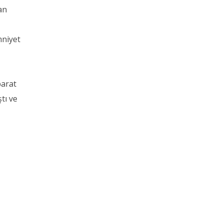
an
mniyet
r
barat
tı ve