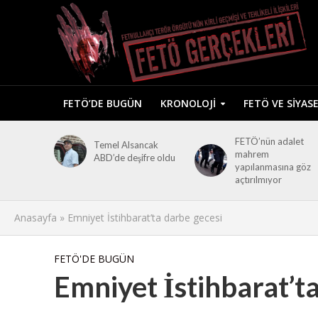
FETÖ’DE BUGÜN
KRONOLOJI
FETÖ VE SIYAS
FETÖ’nün adalet
Temel Alsancak
mahrem
ABD’de deşifre oldu
yapılanmasına göz
açtırılmıyor
Anasayfa
»
Emniyet İstihbarat’ta darbe gecesi
FETÖ'DE BUGÜN
Emniyet İstihbarat’t