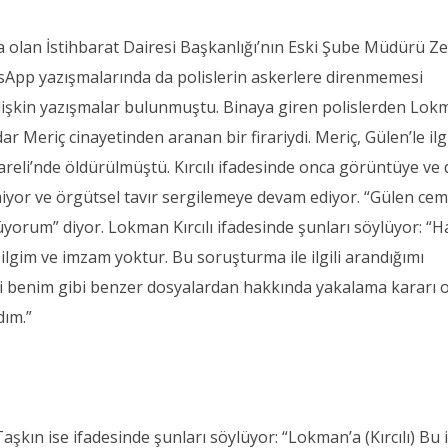
a olan İstihbarat Dairesi Başkanlığı’nın Eski Şube Müdürü Ze
sApp yazışmalarında da polislerin askerlere direnmemesi
ilişkin yazışmalar bulunmuştu. Binaya giren polislerden Lo
ar Meriç cinayetinden aranan bir firariydi. Meriç, Gülen’le ilgi
lareli’nde öldürülmüştü. Kırcılı ifadesinde onca görüntüye ve d
yor ve örgütsel tavır sergilemeye devam ediyor. “Gülen cem
yorum” diyor. Lokman Kırcılı ifadesinde şunları söylüyor: “
lgim ve imzam yoktur. Bu soruşturma ile ilgili arandığımı
li benim gibi benzer dosyalardan hakkında yakalama kararı 
dım.”
aşkın ise ifadesinde şunları söylüyor: “Lokman’a (Kırcılı) Bu 