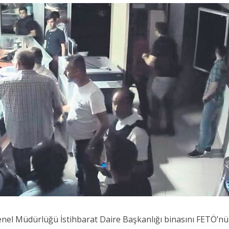
el Müdürlüğü İstihbarat Daire Başkanlığı binasını FETÖ’nü