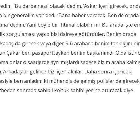
im. ‘Bu darbe nasıl olacak’ dedim. ‘Asker içeri girecek, ond
 bir generalim var’ dedi. ‘Bana haber verecek. Ben de orada
ma’ dedim. Yani böyle bir ihtimal olabilir mi. Bu arada işte e
imlik sorgulaması yapıp bizi daireye götürdüler. Benim orada
rkadaş da girecek veya diğer 5-6 arabada benim tanıdığım bi
şkun Çakar ben pasaporttayken benim başkanımdı. O da istih
ama onlar o saatlerde ayrılmışlardı sadece bizim araba kalmış
. Arkadaşlar gelince bizi içeri aldılar. Daha sonra içerideki
siyle ben anladım ki mühendis de gelmiş polisler de girecek
arbeden sonrada sahipli koltuk sahibi yerine oturacak diye