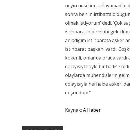
neyin nesi ben anlayamadım ded
sonra benim irtibatta olduğum
olmak istiyorum’ dedi. ‘Çok saç
istihbaratın bir ekibi geldi k
anladığım istihbarata asker a
istihbarat başkanı vardı. Co
kökenli, onlar da orada vardı 
dolayısıyla öyle bir hadise oldu
olaylarda mühendislerin gelme
dolayısıyla herhalde askeri d
düşündüm.”
Kaynak:
A Haber