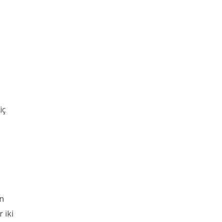
iç
in
 iki