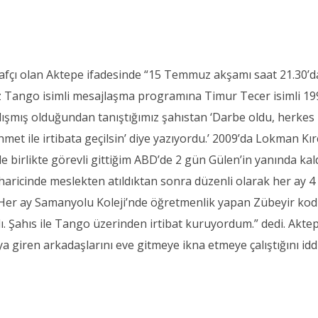
irafçı olan Aktepe ifadesinde “15 Temmuz akşamı saat 21.30’d
ız Tango isimli mesajlaşma programına Timur Tecer isimli 19
lışmış olduğundan tanıştığımız şahıstan ‘Darbe oldu, herkes
met ile irtibata geçilsin’ diye yazıyordu.’ 2009’da Lokman Kırc
e birlikte görevli gittiğim ABD’de 2 gün Gülen’in yanında kal
haricinde meslekten atıldıktan sonra düzenli olarak her ay 4
Her ay Samanyolu Koleji’nde öğretmenlik yapan Zübeyir kod 
ı. Şahıs ile Tango üzerinden irtibat kuruyordum.” dedi. Akte
 giren arkadaşlarını eve gitmeye ikna etmeye çalıştığını idd