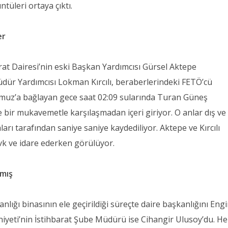
üleri ortaya çıktı.
er
at Dairesi’nin eski Başkan Yardımcısı Gürsel Aktepe
dür Yardımcısı Lokman Kırcılı, beraberlerindeki FETÖ’cü
muz’a bağlayan gece saat 02:09 sularında Turan Güneş
e bir mukavemetle karşılaşmadan içeri giriyor. O anlar dış ve 
rı tarafından saniye saniye kaydediliyor. Aktepe ve Kırcılı
vk ve idare ederken görülüyor.
nmış
nlığı binasının ele geçirildiği süreçte daire başkanlığını Eng
yeti’nin İstihbarat Şube Müdürü ise Cihangir Ulusoy’du. Her