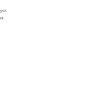
yor.
rek