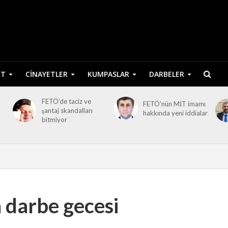
ET
CINAYETLER
KUMPASLAR
DARBELER
FETÖ’de taciz ve
FETÖ’nün MİT imamı
şantaj skandalları
hakkında yeni iddialar
bitmiyor
a darbe gecesi