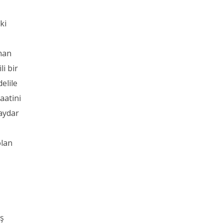
ki
kman
li bir
elile
aatini
Haydar
olan
iş