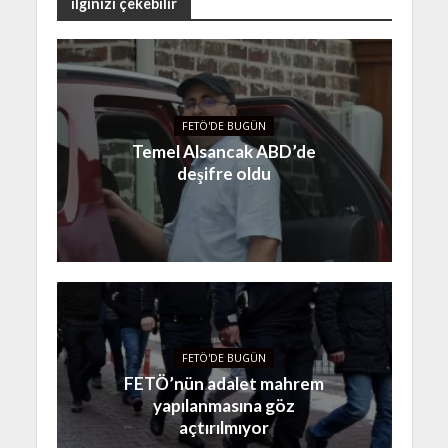
ilginizi çekebilir
FETÖ'DE BUGÜN
Temel Alsancak ABD’de
deşifre oldu
FETÖ'DE BUGÜN
FETÖ’nün adalet mahrem
yapılanmasına göz
açtırılmıyor