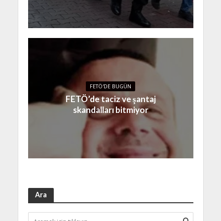
FETÖ'DE BUGÜN
FETÖ’de taciz ve şantaj
skandalları bitmiyor
Ara