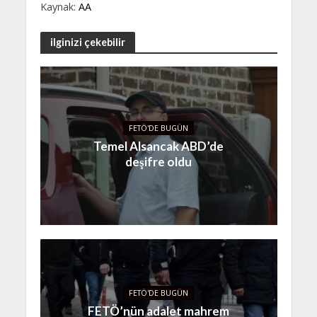
Kaynak:
AA
ilginizi çekebilir
FETÖ'DE BUGÜN
Temel Alsancak ABD’de
deşifre oldu
FETÖ'DE BUGÜN
FETÖ’nün adalet mahrem