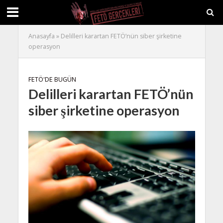
Anasayfa
»
Delilleri karartan FETÖ’nün siber şirketine
operasyon
FETÖ'DE BUGÜN
Delilleri karartan FETÖ’nün
siber şirketine operasyon