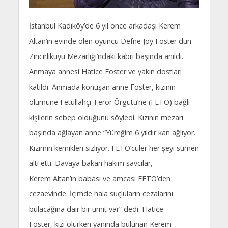
İstanbul Kadıköy’de 6 yıl önce arkadaşı Kerem
Altan’ın evinde ölen oyuncu Defne Joy Foster dün
Zincirlikuyu Mezarlığı’ndaki kabri başında anıldı.
Anmaya annesi Hatice Foster ve yakın dostları
katıldı. Anmada konuşan anne Foster, kızının
ölümüne Fetullahçı Terör Örgütü’ne (FETÖ) bağlı
kişilerin sebep olduğunu söyledi. Kızının mezarı
başında ağlayan anne “Yüreğim 6 yıldır kan ağlıyor.
Kızımın kemikleri sızlıyor. FETÖ’cüler her şeyi sümen
altı etti. Davaya bakan hakim savcılar,
Kerem Altan’ın babası ve amcası FETÖ’den
cezaevinde. İçimde hala suçluların cezalarını
bulacağına dair bir ümit var” dedi. Hatice
Foster, kızı ölürken yanında bulunan Kerem