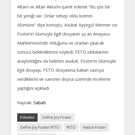
Altan’ı ve Altan Ailesi’ni işaret ederek “Bu işte bir
bit yeniği var. Onlar sebep oldu kızımın
ölümüne” diye konuştu. Avukat Ayşegül Mermer ise
Foster’ın ölümüyle ilgili dosyanın şu an Anayasa
Mahkemesi’nde olduğunu ve oradan çıkacak
sonucu beklediklerini söyledi. FETÖ iddialarının
araştırıldığını da belirten avukat, Foster’ın ölümüyle
ilgili dosyayı, FETÖ dosyasına bakan savcıya
verdiklerini ve savcının doysa üzerinde inceleme
yaptığını açıkladı.
Kaynak:
Sabah
Etiketler
Defne Joy Foster
Defne Joy Foster FETÖ
FETÖ
Hatice Foster