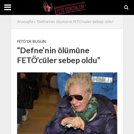
Anasayfa
»
“Defne’nin ölümüne FETÖ’cüler sebep oldu”
FETÖ'DE BUGÜN
“Defne’nin ölümüne
FETÖ’cüler sebep oldu”