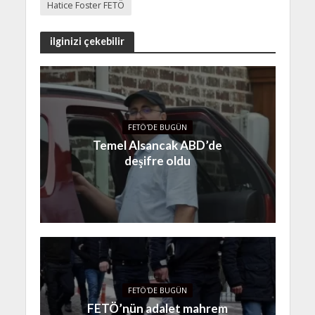
Hatice Foster FETÖ
ilginizi çekebilir
FETÖ'DE BUGÜN
Temel Alsancak ABD’de
deşifre oldu
FETÖ'DE BUGÜN
FETÖ’nün adalet mahrem