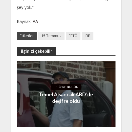
şey yok.”
Kaynak:
AA
Etiketler
15 Temmuz
FETÖ
İBB
ilginizi çekebilir
FETÖ'DE BUGÜN
Temel Alsancak ABD’de
deşifre oldu