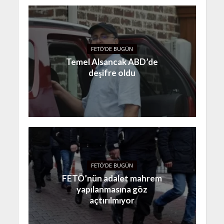
FETÖ'DE BUGÜN
Temel Alsancak ABD’de
deşifre oldu
FETÖ'DE BUGÜN
FETÖ’nün adalet mahrem
yapılanmasına göz
açtırılmıyor