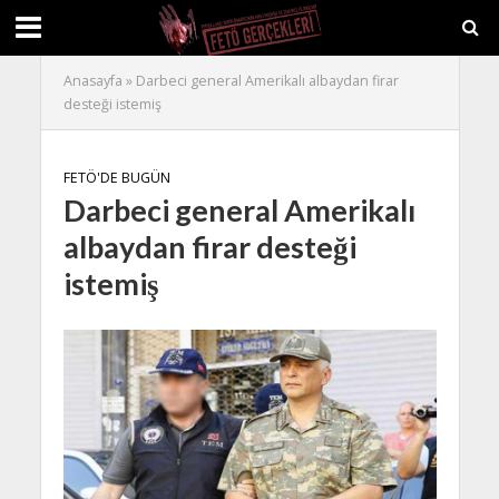
Anasayfa
»
Darbeci general Amerikalı albaydan firar
desteği istemiş
FETÖ'DE BUGÜN
Darbeci general Amerikalı
albaydan firar desteği
istemiş