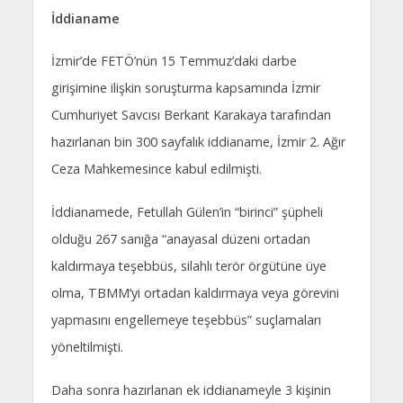
İddianame
İzmir’de FETÖ’nün 15 Temmuz’daki darbe
girişimine ilişkin soruşturma kapsamında İzmir
Cumhuriyet Savcısı Berkant Karakaya tarafından
hazırlanan bin 300 sayfalık iddianame, İzmir 2. Ağır
Ceza Mahkemesince kabul edilmişti.
İddianamede, Fetullah Gülen’in “birinci” şüpheli
olduğu 267 sanığa “anayasal düzeni ortadan
kaldırmaya teşebbüs, silahlı terör örgütüne üye
olma, TBMM’yi ortadan kaldırmaya veya görevini
yapmasını engellemeye teşebbüs” suçlamaları
yöneltilmişti.
Daha sonra hazırlanan ek iddianameyle 3 kişinin