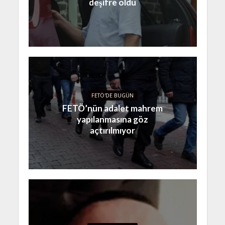
deşifre oldu
FETÖ'DE BUGÜN
FETÖ’nün adalet mahrem
yapılanmasına göz
açtırılmıyor