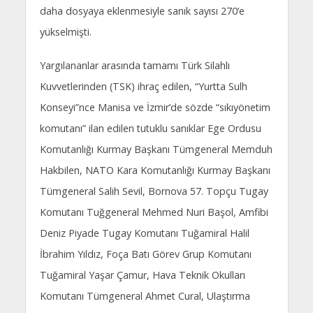
daha dosyaya eklenmesiyle sanık sayısı 270’e
yükselmişti.
Yargılananlar arasında tamamı Türk Silahlı
Kuvvetlerinden (TSK) ihraç edilen, “Yurtta Sulh
Konseyi”nce Manisa ve İzmir’de sözde “sıkıyönetim
komutanı” ilan edilen tutuklu sanıklar Ege Ordusu
Komutanlığı Kurmay Başkanı Tümgeneral Memduh
Hakbilen, NATO Kara Komutanlığı Kurmay Başkanı
Tümgeneral Salih Sevil, Bornova 57. Topçu Tugay
Komutanı Tuğgeneral Mehmed Nuri Başol, Amfibi
Deniz Piyade Tugay Komutanı Tuğamiral Halil
İbrahim Yıldız, Foça Batı Görev Grup Komutanı
Tuğamiral Yaşar Çamur, Hava Teknik Okulları
Komutanı Tümgeneral Ahmet Cural, Ulaştırma