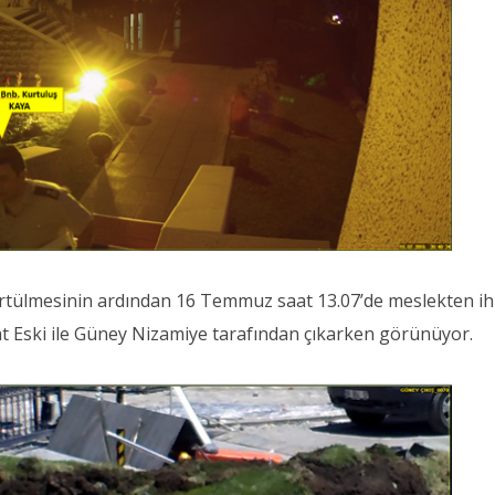
ürtülmesinin ardından 16 Temmuz saat 13.07’de meslekten ih
t Eski ile Güney Nizamiye tarafından çıkarken görünüyor.