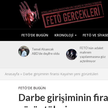
FETÖ’DE BUGÜN
KRONOLOJI
FETÖ VE SIYAS
FETÖ’nün adalet
Temel Alsancak
mahrem
ABD’de deşifre oldu
yapılanmasına göz
açtırılmıyor
Anasayfa
»
Darbe girişiminin firarisi Kaya’nın yeni görüntüleri
FETÖ'DE BUGÜN
Darbe girişiminin fira