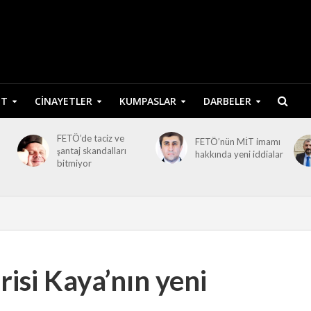
ET
CINAYETLER
KUMPASLAR
DARBELER
FETÖ’de taciz ve
FETÖ’nün MİT imamı
şantaj skandalları
hakkında yeni iddialar
bitmiyor
risi Kaya’nın yeni