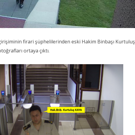
işiminin firari şüphelilerinden eski Hakim Binbaşı Kurtulu
toğrafları ortaya çıktı.