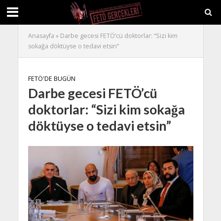
Anasayfa
»
Darbe gecesi FETÖ’cü doktorlar: “Sizi kim
sokağa döktüyse o tedavi etsin”
FETÖ'DE BUGÜN
Darbe gecesi FETÖ’cü
doktorlar: “Sizi kim sokağa
döktüyse o tedavi etsin”