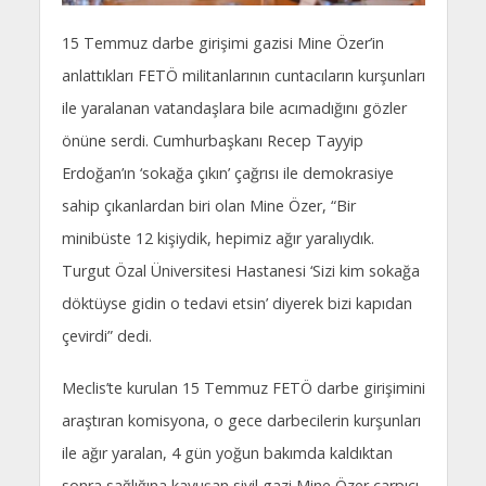
15 Temmuz darbe girişimi gazisi Mine Özer’in
anlattıkları FETÖ militanlarının cuntacıların kurşunları
ile yaralanan vatandaşlara bile acımadığını gözler
önüne serdi. Cumhurbaşkanı Recep Tayyip
Erdoğan’ın ‘sokağa çıkın’ çağrısı ile demokrasiye
sahip çıkanlardan biri olan Mine Özer, “Bir
minibüste 12 kişiydik, hepimiz ağır yaralıydık.
Turgut Özal Üniversitesi Hastanesi ‘Sizi kim sokağa
döktüyse gidin o tedavi etsin’ diyerek bizi kapıdan
çevirdi” dedi.
Meclis’te kurulan 15 Temmuz FETÖ darbe girişimini
araştıran komisyona, o gece darbecilerin kurşunları
ile ağır yaralan, 4 gün yoğun bakımda kaldıktan
sonra sağlığına kavuşan sivil gazi Mine Özer çarpıcı