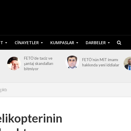
ET
CINAYETLER
KUMPASLAR
DARBELER
FETÖ’de taciz ve
FETÖ’nün MİT imamı
şantaj skandalları
hakkında yeni iddialar
bitmiyor
ıktı
likopterinin