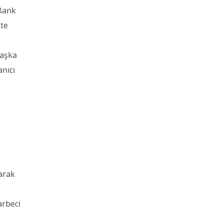
Bank
ete
Başka
anıcı
arak
arbeci