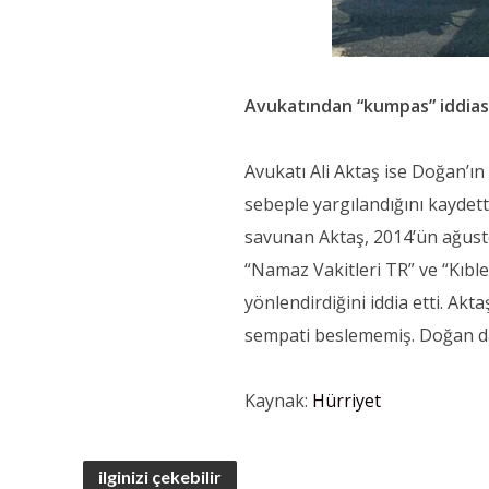
Avukatından “kumpas” iddias
Avukatı Ali Aktaş ise Doğan’ı
sebeple yargılandığını kaydett
savunan Aktaş, 2014’ün ağusto
“Namaz Vakitleri TR” ve “Kıble
yönlendirdiğini iddia etti. Akt
sempati beslememiş. Doğan d
Kaynak:
Hürriyet
ilginizi çekebilir