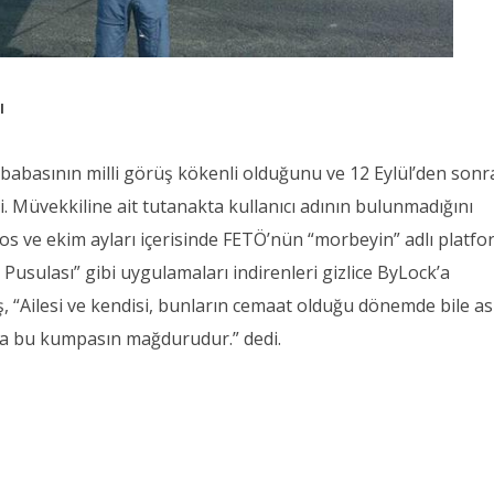
ı
n babasının milli görüş kökenli olduğunu ve 12 Eylül’den sonr
i. Müvekkiline ait tutanakta kullanıcı adının bulunmadığını
s ve ekim ayları içerisinde FETÖ’nün “morbeyin” adlı platf
 Pusulası” gibi uygulamaları indirenleri gizlice ByLock’a
aş, “Ailesi ve kendisi, bunların cemaat olduğu dönemde bile as
a bu kumpasın mağdurudur.” dedi.