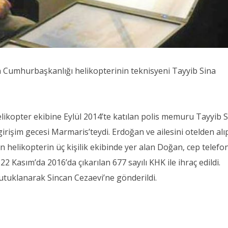
en Cumhurbaşkanlığı helikopterinin teknisyeni Tayyib Sina
ikopter ekibine Eylül 2014’te katılan polis memuru Tayyib 
işim gecesi Marmaris’teydi. Erdoğan ve ailesini otelden alı
 helikopterin üç kişilik ekibinde yer alan Doğan, cep telef
2 Kasım’da 2016’da çıkarılan 677 sayılı KHK ile ihraç edildi.
utuklanarak Sincan Cezaevi’ne gönderildi.