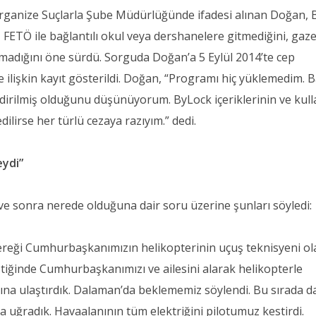
ganize Suçlarla Şube Müdürlüğünde ifadesi alınan Doğan, 
 FETÖ ile bağlantılı okul veya dershanelere gitmediğini, gaz
lmadığını öne sürdü. Sorguda Doğan’a 5 Eylül 2014’te cep
 ilişkin kayıt gösterildi. Doğan, “Programı hiç yüklemedim. 
dirilmiş olduğunu düşünüyorum. ByLock içeriklerinin ve kull
dilirse her türlü cezaya razıyım.” dedi.
eydi”
 sonra nerede olduğuna dair soru üzerine şunları söyledi:
eği Cumhurbaşkanımızın helikopterinin uçuş teknisyeni ol
ştiğinde Cumhurbaşkanımızı ve ailesini alarak helikopterle
ına ulaştırdık. Dalaman’da beklememiz söylendi. Bu sırada d
 uğradık. Havaalanının tüm elektriğini pilotumuz kestirdi.