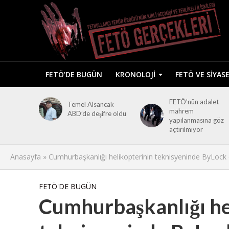
FETÖ’DE BUGÜN
KRONOLOJI
FETÖ VE SIYAS
FETÖ’nün adalet
Temel Alsancak
mahrem
ABD’de deşifre oldu
yapılanmasına göz
açtırılmıyor
Anasayfa
»
Cumhurbaşkanlığı helikopterinin teknisyeninde ByLock ç
FETÖ'DE BUGÜN
Cumhurbaşkanlığı he