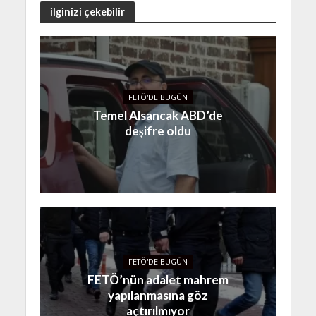
ilginizi çekebilir
FETÖ'DE BUGÜN
Temel Alsancak ABD’de
deşifre oldu
FETÖ'DE BUGÜN
FETÖ’nün adalet mahrem
yapılanmasına göz
açtırılmıyor