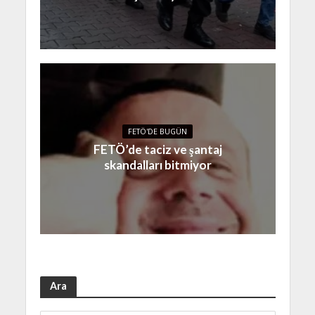
FETÖ'DE BUGÜN
FETÖ’de taciz ve şantaj
skandalları bitmiyor
Ara