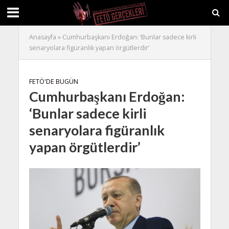
Anasayfa
»
Cumhurbaşkanı Erdoğan: ‘Bunlar sadece kirli
senaryolara figüranlık yapan örgütlerdir’
FETÖ'DE BUGÜN
Cumhurbaşkanı Erdoğan:
‘Bunlar sadece kirli
senaryolara figüranlık
yapan örgütlerdir’