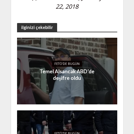
22, 2018
ilginizi çekebilir
FETÖ'DE BUGÜN
Temel Alsancak ABD’de
deşifre oldu
FETÖ'DE BUGÜN