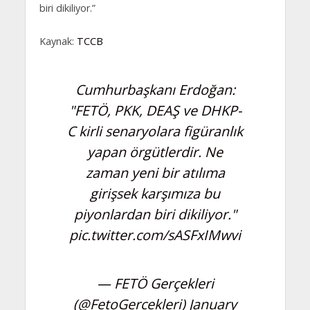
biri dikiliyor.”
Kaynak:
TCCB
Cumhurbaşkanı Erdoğan:
"FETÖ, PKK, DEAŞ ve DHKP-
C kirli senaryolara figüranlık
yapan örgütlerdir. Ne
zaman yeni bir atılıma
girişsek karşımıza bu
piyonlardan biri dikiliyor."
pic.twitter.com/sASFxIMwvi
— FETÖ Gerçekleri
(@FetoGercekleri)
January